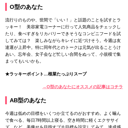
O型のあなた
流行りのものや、世間で「いい！」と話題のことを試すとラ
ッキー！ 美容家電コーナーに行って人気商品をチェックし
たり、食べすぎをリカバリーできそうなコンビニフードを試
してみては？ 楽しみながらキレイに近づけそう。今週は友
達運が上昇中。特に同年代とのトークは元気が出ることうけ
あい。忘年会、女子会など忙しい合間をぬって、小規模で集
まってもいいかも。
★ラッキーポイント…根菜たっぷりスープ
→O型のあなたにオススメの記事はコチラ
AB型のあなた
今週は低めの目標をいくつか立てるのがおすすめ。よく噛ん
で食べる、毎日7時間以上寝る、空き時間に軽くエクササイ
ズ…など、美痩せを目指すプチ目標を設定してみて。達成感