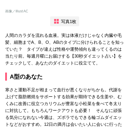
画像／Illust AC
写真1枚
人間のカラダを流れる血液。実は体液だけじゃなく内臓や毛
髪、細胞までA、B、O、ABのタイプに分けられることを知っ
ていた？ タイプが違えば性格や運勢傾向も違ってくるのは
当たり前。毎週月曜にお届けする【30秒ダイエット占い】を
チェックして、あなたのダイエットに役立てて。
A型のあなた
寒さと運動不足が相まって血行が悪くなりがちかも。代謝を
上げて脂肪燃焼をサポートする効果が期待できる生姜や、む
くみに改善に役立つカリウムが豊富な小松菜を食べて冬太り
に対抗して。もちろんワークアウトも必要！ そんなに頑張
る気分になれない今週は、ズボラでもできる輪ゴムダイエッ
トなどがおすすめ。12日の満月は会いたい人に会いに行った