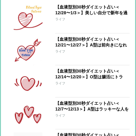
【血液型別30秒ダイエット占い＜
12/28〜1/3＞】美しい自分で新年を過
ごすアドバイス！今週のあなたの運勢
ライフ
は？
【血液型別30秒ダイエット占い＜
12/21〜12/27＞】A型は前向きになれ
るとき、AB型は新年に向けていいスタ
ライフ
ートを！
【血液型別30秒ダイエット占い＜
12/14〜12/20＞】O型は腸活にトラ
イ！AB型は成功した減量法を再開して
ライフ
【血液型別30秒ダイエット占い＜
12/7〜12/13＞】A型はラッキーな人を
味方に、B型は溜め込んだものが溢れ
ライフ
てもOK
【血液型別30秒ダイエット占い＜