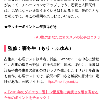
があってモチベーションがアップしそう。恋愛と人間関係
は、気楽になった途端うまくいきはじめる予感。先のことな
ど考えずに、今この瞬間を楽しむといいみたい。
★ラッキーポイント…年賀はがき
→AB型のあなたにオススメの記事はコチラ
監修：森冬生（もり・ふゆみ）
占術家・心理テスト執筆者。雑誌、Webサイトを中心に活動
中。占術の得意分野は、西洋占星術、風水。ほかに、血液型
診断や古今東西の占術のロジックを生かしたオリジナル占術
も創作。心理テストでは、設問の面白さと解説の意外性に定
評がある。公式サイトは、
https://morifuyumi.jp/
●【2019年のダイエット運】12星座別に美痩せを引き寄せる
ためのポイントをチェック！