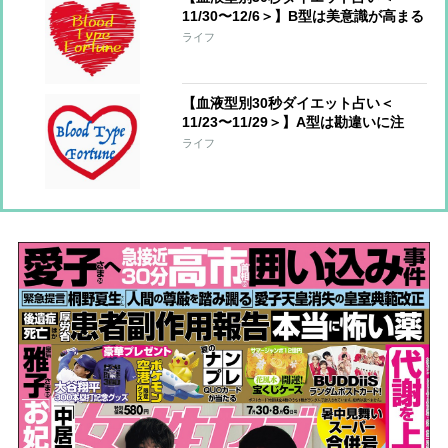
11/30〜12/6＞】B型は美意識が高まる
とき、O型はハッピーな方を選んで
ライフ
【血液型別30秒ダイエット占い＜
11/23〜11/29＞】A型は勘違いに注
意！AB型は周囲の力に頼ってOK
ライフ