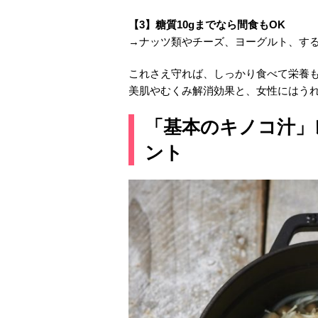
【3】糖質10gまでなら間食もOK
→ナッツ類やチーズ、ヨーグルト、す
これさえ守れば、しっかり食べて栄養
美肌やむくみ解消効果と、女性にはう
「基本のキノコ汁」
ント