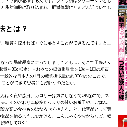
にブドウ糖が急増するんです。ブドウ糖はグリコーゲンとし
ると脂肪細胞に取り込まれ、肥満体型にどんどん近づいてし
法とは？
で、糖質を控えればすぐに落とすことができるんです」と工
となって暴飲暴食に走ってしまうことも…。そこで工藤さん
量を30g×3食）＋おやつの糖質摂取量を10g＝1日の糖質
。一般的な日本人の1日の糖質摂取量は約300gとのことで、
行うことができて患者にも好評なのだとか。
んぱく質や脂質、カロリーは気にしなくてOKなので、ス
丈夫。そのかわりに砂糖たっぷりの甘いお菓子や、ごはん、
糖質が高い食べものはなるべく控えること。代替品として葉
の食品を摂るように心がける。こんにゃくやおからなど、糖
摂取してOK！