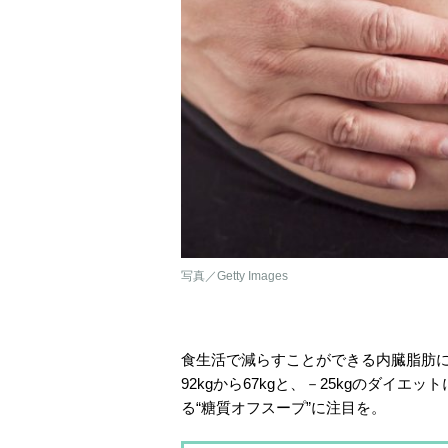
写真／Getty Images
食生活で減らすことができる内臓脂肪に
92kgから67kgと、－25kgのダイ
る“糖質オフスープ”に注目を。