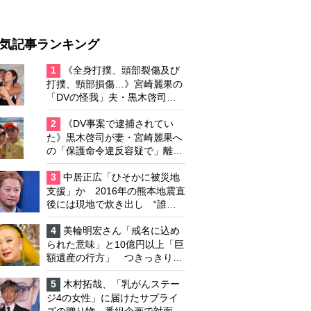
気記事ランキング
1
《全身打撲、頭部裂傷及び
打撲、頸部損傷…》宮崎麗果の
「DVの怪我」夫・黒木啓司の
逮捕で始まる「夫婦の闘争」
2
《DV事案で逮捕されてい
た》黒木啓司が妻・宮崎麗果へ
の「保護命令違反容疑で」離婚
協議は「第二ステージ」へ
3
中居正広「ひそかに被災地
支援」か 2016年の熊本地震直
後には現地で炊き出し “誰に
も知られなくて良い”と、むし
ろ強まる福祉活動への思い
4
美輪明宏さん「戒名に込め
られた意味」と10億円以上「巨
額遺産の行方」 つきっきりで
私生活をサポートしていた元俳
優が相続か
5
木村拓哉、「乳がんステー
ジ4の女性」に届けたサプライ