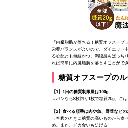
『内臓脂肪が落ちる！糖質オフスープ 
栄養バランスがよいので、ダイエット
る心配とも無縁かつ、満腹感もばっちり
れば簡単に内臓脂肪を落とすことがで
糖質オフスープのル
【1】1日の糖質制限量は100g
→パンなら8枚切り1枚で糖質20g、ごはん
【2】食べる順番は肉や魚、野菜などの
→空腹のときに糖質の高いものから食
め。また、ドカ食いも防げる