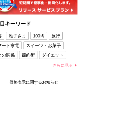
目キーワード
容
雅子さま
100均
旅行
マート家電
スイーツ・お菓子
との関係
節約術
ダイエット
康法
新製品
さらに見る
容賢者のダイエットグッズ
価格表示に関するお知らせ
との関係
新津春子
どか食い