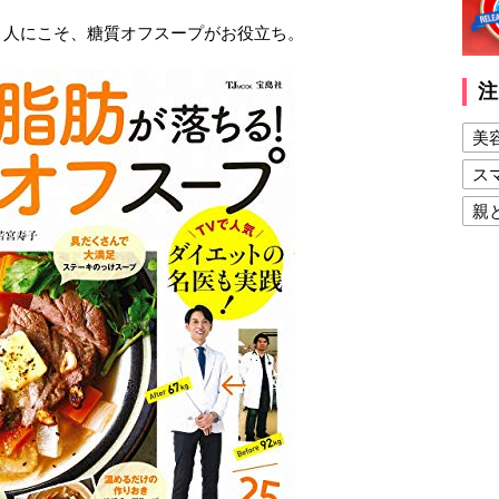
う人にこそ、糖質オフスープがお役立ち。
注
美
ス
親
健
美
夫