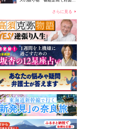
ズの贈り物 番組企画で対面し
たファンが、夢と希望を与える
心遣いに「うれしくて号泣しま
さらに見る
した」