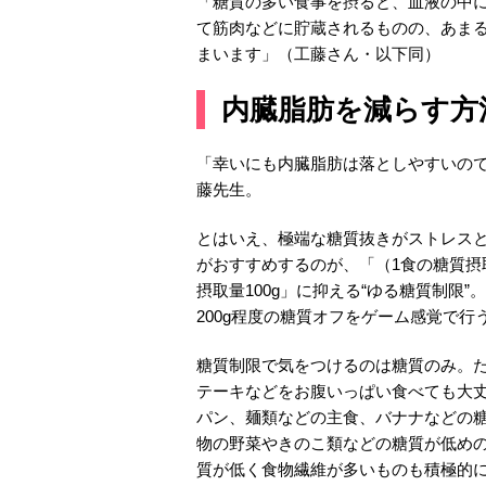
「糖質の多い食事を摂ると、血液の中
て筋肉などに貯蔵されるものの、あま
まいます」（工藤さん・以下同）
内臓脂肪を減らす方
「幸いにも内臓脂肪は落としやすいの
藤先生。
とはいえ、極端な糖質抜きがストレス
がおすすめするのが、「（1食の糖質摂取
摂取量100g」に抑える“ゆる糖質制限”
200g程度の糖質オフをゲーム感覚で
糖質制限で気をつけるのは糖質のみ。た
テーキなどをお腹いっぱい食べても大
パン、麺類などの主食、バナナなどの
物の野菜やきのこ類などの糖質が低め
質が低く食物繊維が多いものも積極的に