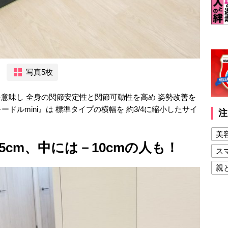
写真5枚
を意味し 全身の関節安定性と関節可動性を高め 姿勢改善を
ドルmini』は 標準タイプの横幅を 約3/4に縮小したサイ
注
美
5cm、中には－10cmの人も！
ス
親
健
美
夫