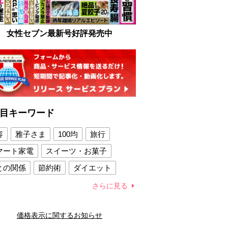
女性セブン最新号好評発売中
目キーワード
容
雅子さま
100均
旅行
マート家電
スイーツ・お菓子
との関係
節約術
ダイエット
康法
新製品
さらに見る
容賢者のダイエットグッズ
価格表示に関するお知らせ
との関係
新津春子
どか食い