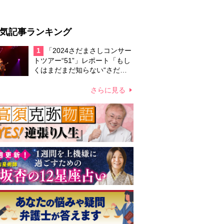
気記事ランキング
1
「2024さだまさしコンサー
トツアー“51”」レポート「もし
くはまだまだ知らない“さだま
さ史”について」
さらに見る