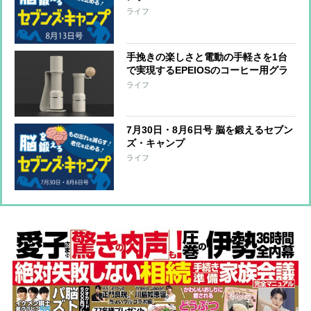
ライフ
手挽きの楽しさと電動の手軽さを1台
で実現するEPEIOSのコーヒー用グラ
インダー『Essence Duo』 世界一の
ライフ
バリスタと共同開発
7月30日・8月6日号 脳を鍛えるセブン
ズ・キャンプ
ライフ