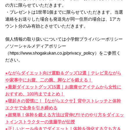
の方に限らせていただきます。
・プレゼントは1世帯1個までに限らせていただきます。当選
連絡をお送りした場合も発送先が同一住所の場合は、1アカ
ウント分のみ有効とさせていただきます。
個人情報の取り扱いについては小学館プライバシーポリシー
／ソーシャルメディアポリシー
（https://www.shogakukan.co.jp/privacy_policy）をご参照く
ださい。
●ながらダイエット向け運動＆グッズ12選｜テレビ見ながら
や家事中にお腹、二の腕、脚などを鍛える！
●最新ダイエットグッズ15選｜お腹痩せアイテムから女性に
おすすめ、100均までまとめ！
●寝起きの習慣に！【ながらエクサ】背中ストレッチと体幹
エクサで全身を引き締める
●超簡単！体幹を鍛える方法は背伸び!!そのやり方をダイエッ
トインストラクターの進藤学が伝授
●正しいヒール歩きでダイエット！体幹を強化する立ち方＆