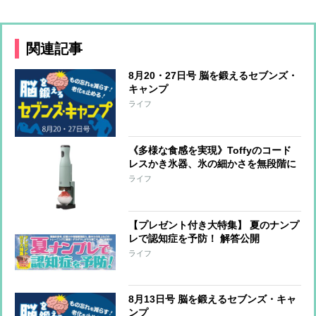
関連記事
8月20・27日号 脳を鍛えるセブンズ・
キャンプ
ライフ
《多様な食感を実現》Toffyのコード
レスかき氷器、氷の細かさを無段階に
調整可能 冷製パスタ、そうめん、サ
ライフ
ラダなど料理への活用も
【プレゼント付き大特集】 夏のナンプ
レで認知症を予防！ 解答公開
ライフ
8月13日号 脳を鍛えるセブンズ・キャ
ンプ