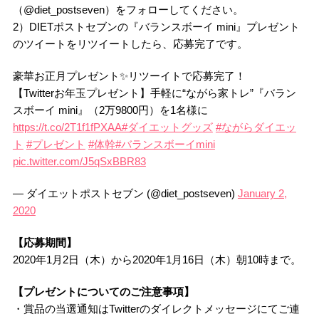
（@diet_postseven）をフォローしてください。
2）DIETポストセブンの『バランスボーイ mini』プレゼント
のツイートをリツイートしたら、応募完了です。
豪華お正月プレゼント✨リツーイトで応募完了！
【Twitterお年玉プレゼント】手軽に“ながら家トレ”『バラン
スボーイ mini』（2万9800円）を1名様に
https://t.co/2T1f1fPXAA
#ダイエットグッズ
#ながらダイエッ
ト
#プレゼント
#体幹
#バランスボーイmini
pic.twitter.com/J5qSxBBR83
— ダイエットポストセブン (@diet_postseven)
January 2,
2020
【応募期間】
2020年1月2日（木）から2020年1月16日（木）朝10時まで。
【プレゼントについてのご注意事項】
・賞品の当選通知はTwitterのダイレクトメッセージにてご連