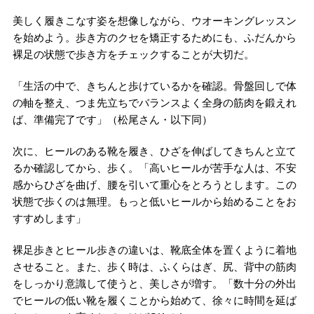
美しく履きこなす姿を想像しながら、ウオーキングレッスン
を始めよう。歩き方のクセを矯正するためにも、ふだんから
裸足の状態で歩き方をチェックすることが大切だ。
「生活の中で、きちんと歩けているかを確認。骨盤回しで体
の軸を整え、つま先立ちでバランスよく全身の筋肉を鍛えれ
ば、準備完了です」（松尾さん・以下同）
次に、ヒールのある靴を履き、ひざを伸ばしてきちんと立て
るか確認してから、歩く。「高いヒールが苦手な人は、不安
感からひざを曲げ、腰を引いて重心をとろうとします。この
状態で歩くのは無理。もっと低いヒールから始めることをお
すすめします」
裸足歩きとヒール歩きの違いは、靴底全体を置くように着地
させること。また、歩く時は、ふくらはぎ、尻、背中の筋肉
をしっかり意識して使うと、美しさが増す。「数十分の外出
でヒールの低い靴を履くことから始めて、徐々に時間を延ば