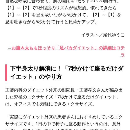
自然な呼吸に合わせて、脚の開閉を1セット20～30回行う。
【1】～【2】で1秒程度のリズムが理想的。慣れてきたら
【1】～【2】を息を吸いながら5秒かけて、【2】～【1】を
息を吐きながら5秒かけて行うと負荷がアップ。
イラスト／尾代ゆうこ
→お腹＆太ももほっそり「足パカダイエット」の詳細はコチ
ラ
下半身太り解消に！「7秒かけて座るだけダ
イエット」のやり方
工藤内科のダイエット外来の副院長・工藤孝文さんが編み出
した究極のエクササイズ「7秒かけて座るだけダイエット」
は、オフィスでも気軽にできるエクササイズ。
「実際にダイエット外来の患者さんにおすすめしているエク
ササイズです。1日の中で椅子に座る動作というのは、意外