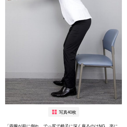
写真40枚
「両腕が前に倒れ、でっ尻で椅子に深く座るのはNG。楽に