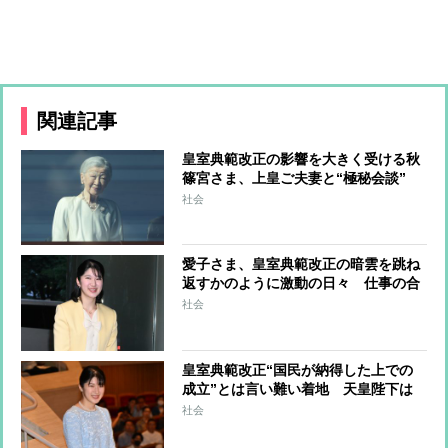
関連記事
皇室典範改正の影響を大きく受ける秋
篠宮さま、上皇ご夫妻と“極秘会談”
悠仁さまと佳子さまの結婚を含めた将
社会
来や皇室の伝統のあり方をご相談か
愛子さま、皇室典範改正の暗雲を跳ね
返すかのように激動の日々 仕事の合
間に伊勢神宮、アジア競技大会、シン
社会
ガポール…スケジュールはびっしり
「天皇家のご長女」の揺るがぬ思い
皇室典範改正“国民が納得した上での
成立”とは言い難い着地 天皇陛下は
静養中にご署名“内容が不服でも拒否
社会
することはできない” 米大手紙は男
系男子に固執する日本の現状を批判的