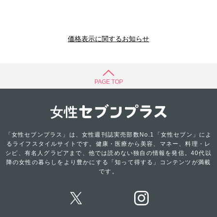
価格表示に関するお知らせ
PAGE TOP
「女性セブンプラス」は、女性週刊誌実売部数No.1「女性セブン」によ
るライフスタイルサイトです。健康・医療から美容、マネー、料理・レ
シピ、有名人グラビアまで、他では読めない独自の情報を発信。40代以
降の女性の暮らしをより豊かにする「知って得する」コンテンツが満載
です。