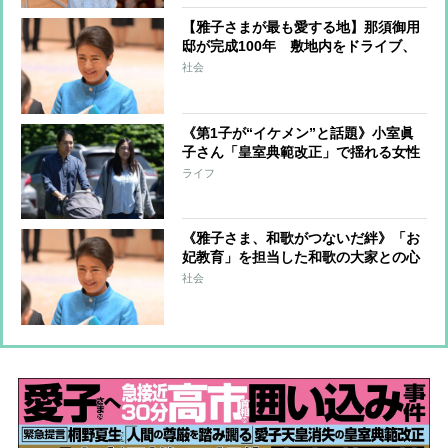
に報道
【雅子さまが最も愛する地】那須御用
邸が完成100年 敷地内をドライブ、
テントでゴロゴロ、ママ友と夕食会…
社会
思い出いっぱい家族秘話 愛子さま
の“シンボルマーク”が示す那須への深
い愛
《第1子が“イケメン”と話題》小室眞
子さん「皇室典範改正」で揺れる女性
皇族「結婚は必要な選択」と語ってい
ライフ
た過去
《雅子さま、和歌がつないだ絆》「お
妃教育」を担当した和歌の大家との心
温まる触れ合い その恩師の愛弟子が
社会
歌会始の新たな選者に就任