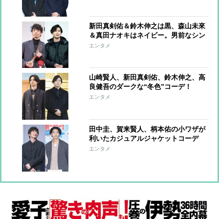
新田真剣佑＆鈴木伸之は黒、森山未來
＆真田ナオキはネイビー。男前なシン
プルカラーコーデ
エンタメ
山崎賢人、新田真剣佑、鈴木伸之、高
良健吾のダークな“冬色”コーデ！
エンタメ
田中圭、賀来賢人、柄本佑の小ワザが
利いたカジュアルジャケットコーデ
【ファッションチェック】
エンタメ