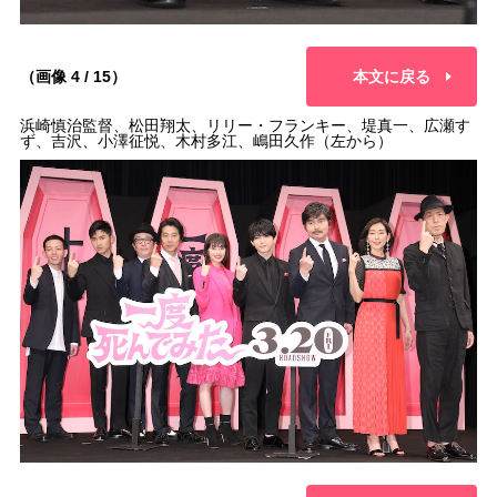
（画像 4 / 15）
本文に戻る
浜崎慎治監督、松田翔太、リリー・フランキー、堤真一、広瀬す
ず、吉沢、小澤征悦、木村多江、嶋田久作（左から）