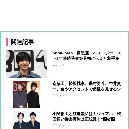
関連記事
Snow Man・目黒蓮、ベストジーニス
ト2年連続受賞を最初に伝えた相手を
告白「喜んでくれていました」
エンタメ
斎藤工、松坂桃李、磯村勇斗、中井貴
一、色やアクセントで個性を見せるジ
ャケットコーデ
エンタメ
小関裕太と渡邉圭祐はカジュアル、桜
田通と柳楽優弥は正統派｜”四者四
様”のジャケットスタイル
エンタメ