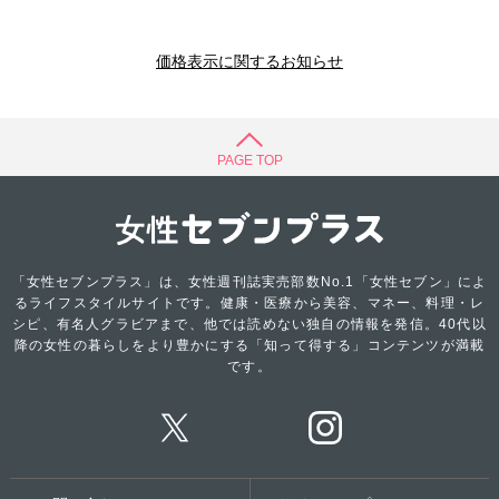
価格表示に関するお知らせ
PAGE TOP
「女性セブンプラス」は、女性週刊誌実売部数No.1「女性セブン」によ
るライフスタイルサイトです。健康・医療から美容、マネー、料理・レ
シピ、有名人グラビアまで、他では読めない独自の情報を発信。40代以
降の女性の暮らしをより豊かにする「知って得する」コンテンツが満載
です。