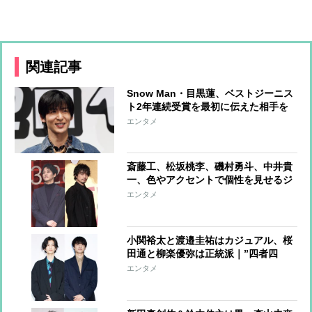
関連記事
Snow Man・目黒蓮、ベストジーニス
ト2年連続受賞を最初に伝えた相手を
告白「喜んでくれていました」
エンタメ
斎藤工、松坂桃李、磯村勇斗、中井貴
一、色やアクセントで個性を見せるジ
ャケットコーデ
エンタメ
小関裕太と渡邉圭祐はカジュアル、桜
田通と柳楽優弥は正統派｜”四者四
様”のジャケットスタイル
エンタメ