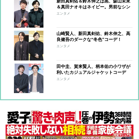
新田真剣佑＆鈴木伸之は黒、森山未來
＆真田ナオキはネイビー。男前なシン
プルカラーコーデ
エンタメ
山崎賢人、新田真剣佑、鈴木伸之、高
良健吾のダークな“冬色”コーデ！
エンタメ
田中圭、賀来賢人、柄本佑の小ワザが
利いたカジュアルジャケットコーデ
【ファッションチェック】
エンタメ