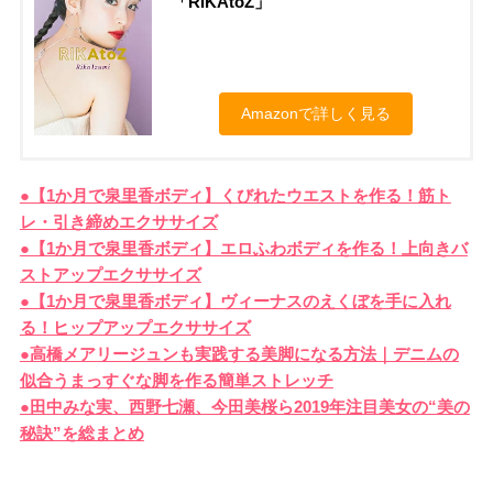
「RIKAtoZ」
Amazonで詳しく見る
●【1か月で泉里香ボディ】くびれたウエストを作る！筋ト
レ・引き締めエクササイズ
●【1か月で泉里香ボディ】エロふわボディを作る！上向きバ
ストアップエクササイズ
●【1か月で泉里香ボディ】ヴィーナスのえくぼを手に入れ
る！ヒップアップエクササイズ
●高橋メアリージュンも実践する美脚になる方法｜デニムの
似合うまっすぐな脚を作る簡単ストレッチ
●田中みな実、西野七瀬、今田美桜ら2019年注目美女の“美の
秘訣”を総まとめ