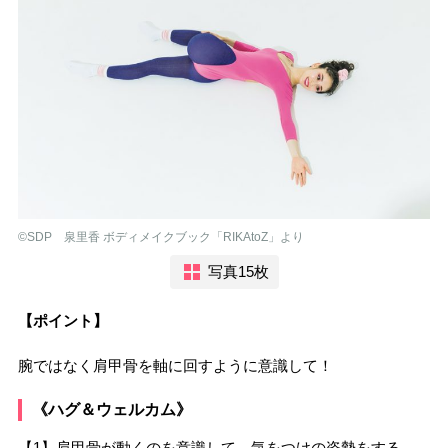
©︎SDP 泉里香 ボディメイクブック「RIKAtoZ」より
写真15枚
【ポイント】
腕ではなく肩甲骨を軸に回すように意識して！
《ハグ＆ウェルカム》
【1】肩甲骨が動くのを意識して、気をつけの姿勢をする。