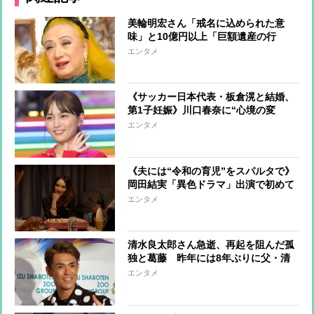
美輪明宏さん「戒名に込められた意
味」と10億円以上「巨額遺産の行
方」 つきっきりで私生活をサポート
エンタメ
していた元俳優が相続か
《サッカー日本代表・板倉滉と結婚、
第1子妊娠》川口春奈に“心境の変
化”をもたらした主演映画『ママせ
エンタメ
か』 身を削って「がんに蝕まれる
母」を演じた壮絶な撮影現場
《夫には“令和の育児”をスパルタで》
岡田結実「異色ドラマ」出演で初めて
明かした「育児の哲学」【インタビュ
エンタメ
ー後編】
清水良太郎さん急逝、再起を阻んだ孤
独と葛藤 昨年には8年ぶりに父・清
水アキラと共演、本格的な活動再開に
エンタメ
向かっていたが…周囲が懸念していた
「不安定なところ」