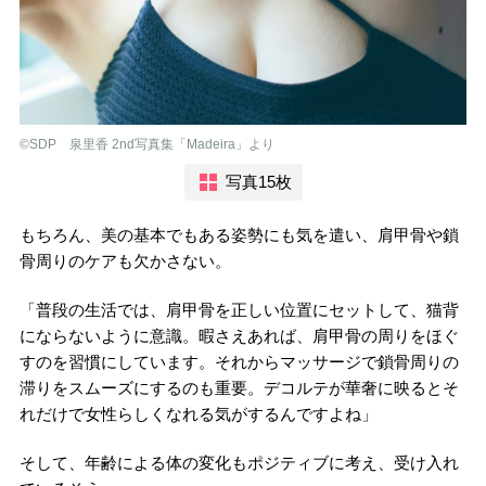
©︎SDP 泉里香 2nd写真集「Madeira」より
写真15枚
もちろん、美の基本でもある姿勢にも気を遣い、肩甲骨や鎖
骨周りのケアも欠かさない。
「普段の生活では、肩甲骨を正しい位置にセットして、猫背
にならないように意識。暇さえあれば、肩甲骨の周りをほぐ
すのを習慣にしています。それからマッサージで鎖骨周りの
滞りをスムーズにするのも重要。デコルテが華奢に映るとそ
れだけで女性らしくなれる気がするんですよね」
そして、年齢による体の変化もポジティブに考え、受け入れ