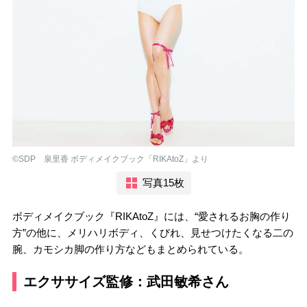
©︎SDP 泉里香 ボディメイクブック「RIKAtoZ」より
写真15枚
ボディメイクブック『RIKAtoZ』には、“愛されるお胸の作り
方”の他に、メリハリボディ、くびれ、見せつけたくなる二の
腕、カモシカ脚の作り方などもまとめられている。
エクササイズ監修：武田敏希さん