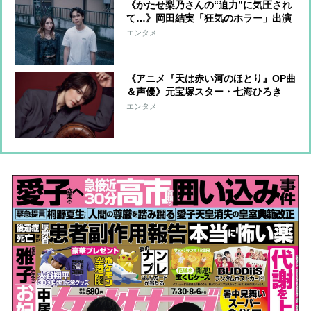
《かたせ梨乃さんの“迫力”に気圧され
て…》岡田結実「狂気のホラー」出演
で見えた「理想の女性像」【インタビ
エンタメ
ュー前編】
《アニメ『天は赤い河のほとり』OP曲
＆声優》元宝塚スター・七海ひろき
「きっと主人公のユーリの生き方に感
エンタメ
銘を受けると思います」