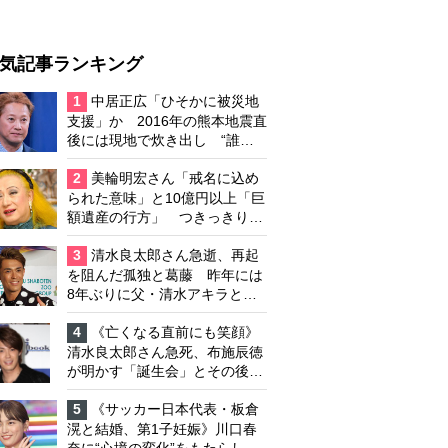
気記事ランキング
1
中居正広「ひそかに被災地
支援」か 2016年の熊本地震直
後には現地で炊き出し “誰に
も知られなくて良い”と、むし
ろ強まる福祉活動への思い
2
美輪明宏さん「戒名に込め
られた意味」と10億円以上「巨
額遺産の行方」 つきっきりで
私生活をサポートしていた元俳
優が相続か
3
清水良太郎さん急逝、再起
を阻んだ孤独と葛藤 昨年には
8年ぶりに父・清水アキラと共
演、本格的な活動再開に向かっ
ていたが…周囲が懸念していた
4
《亡くなる直前にも笑顔》
「不安定なところ」
清水良太郎さん急死、布施辰徳
が明かす「誕生会」とその後の
メッセージ
5
《サッカー日本代表・板倉
滉と結婚、第1子妊娠》川口春