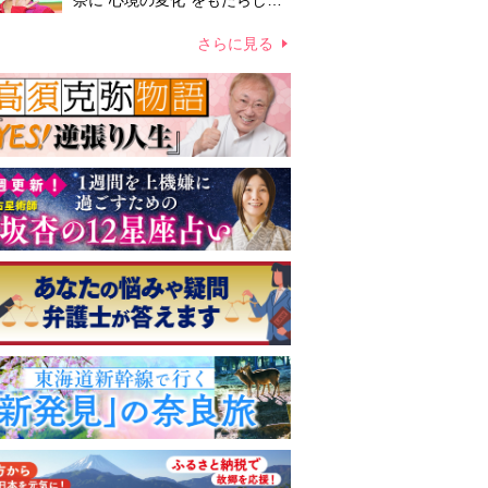
奈に“心境の変化”をもたらした
主演映画『ママせか』 身を削
って「がんに蝕まれる母」を演
さらに見る
じた壮絶な撮影現場