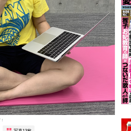
ズ！
写真13枚