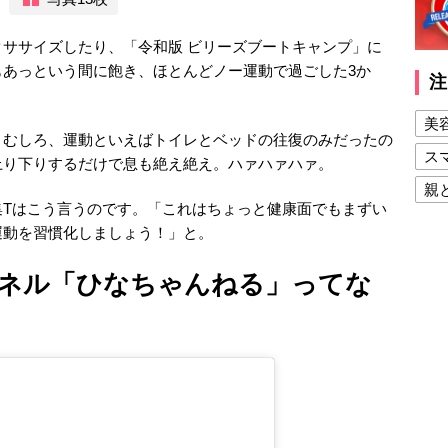
ササイズしたり、「令和版 ビリーズブートキャンプ」に
もあっという間に飽き、ほとんどノー運動で過ごした3か
注
美
。むしろ、運動といえばトイレとベッドの往復のみだったの
ス
上り下りするだけで息も絶え絶え。ハァハァハァ。
親
集Tはこう言うのです。「これはちょっと健康面でもまずい
健
運動を習慣化しましょう！」と。
美
ャンネル「ひなちゃんねる」ってな
夫