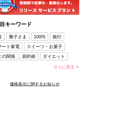
目キーワード
容
雅子さま
100均
旅行
マート家電
スイーツ・お菓子
との関係
節約術
ダイエット
康法
新製品
さらに見る
容賢者のダイエットグッズ
価格表示に関するお知らせ
との関係
新津春子
どか食い