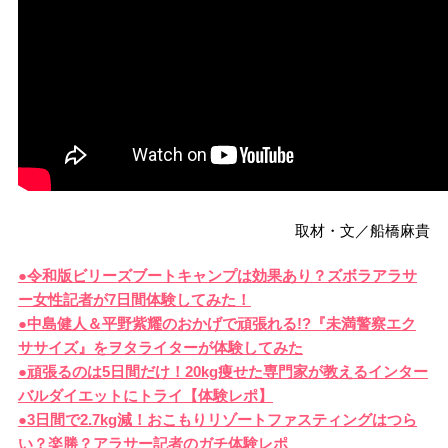
取材・文／船橋麻貴
●令和版ビリーズブートキャンプは効果あり？ズボラアラサ
ー女性記者が7日間体験してみた！
●中島健人＆平野紫耀のおかげで頑張れる!?『未満警察エク
ササイズ』をヲタライターが体験してみた
●頑張るのは5日間だけ！20kg痩せた専門家が教えるインター
バルダイエットにトライ【体験レポ】
●3日間で2.7kg減！おこもりリゾートファスティングはつら
い？楽勝？アラサー記者のガチ体験レポ