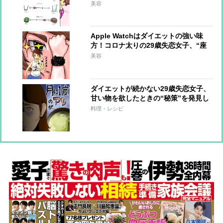
い理由が!?【おデブライターの減量
美容
記】
Apple Watchはダイエットの強い味
方！コロナ太りの29歳失恋女子、“座
りすぎ生活”にタメ息【おデブライタ
美容
ーの減量記】
ダイエットが続かない29歳失恋女子、
甘い物を欲したときの“秘策”を発見し
再起!?【おデブライターの減量記】
料理・レシピ