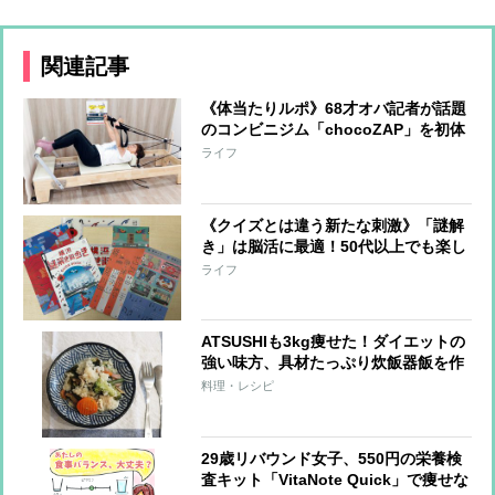
関連記事
《体当たりルポ》68才オバ記者が話題
のコンビニジム「chocoZAP」を初体
験！7日間通って見えてきた変化と
ライフ
は？健康も美容もリフレッシュも全部
手に入れる!?
《クイズとは違う新たな刺激》「謎解
き」は脳活に最適！50代以上でも楽し
める「自宅で謎解き」「謎解き街歩
ライフ
き」の効果と魅力とは？
ATSUSHIも3kg痩せた！ダイエットの
強い味方、具材たっぷり炊飯器飯を作
ってみた
料理・レシピ
29歳リバウンド女子、550円の栄養検
査キット「VitaNote Quick」で痩せな