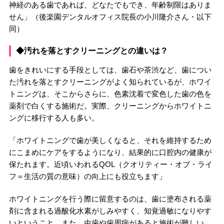
神経のある歯であれば、どなたでもでき、年齢制限はありま
せん」（後楽園デンタルオフィス院長の小川隆介さん・以下
同）
◆汚れを落とすクリーニングとの違いは？
歯をきれいにする手段としては、歯石や茶渋など、歯につい
た汚れを落とすクリーニングがよく知られているが、ホワイ
トニングは、そこからさらに、色素沈着で変色した歯の色を
薬剤で白くする施術だ。実際、クリーニングからホワイトニ
ングに移行する人も多い。
「ホワイトニングで歯が美しくなると、それを維持するため
にこまめにケアをするようになり、結果的に口腔内の健康が
保たれます。近頃いわれるQOL（クオリティー・オブ・ライ
フ＝生活の質の意味）の向上にも役立ちます」
ホワイトニングを行う際に留意するのは、歯に塗布される薬
剤に含まれる過酸化水素がしみやすく、知覚過敏になりやす
いということ。また、虫歯や歯周病があると施術が難しい。