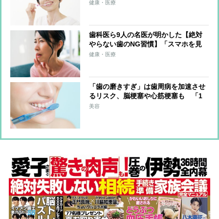
解」「酸の強い食品を口にした後はす
健康・医療
ぐみがくのはNG」
歯科医ら9人の名医が明かした【絶対
やらない歯のNG習慣】「スマホを見
ながらの“ながら磨き”はしない」「ダ
健康・医療
ラダラ食べはしない」「硬すぎる歯ブ
ラシは使わない」
「歯の磨きすぎ」は歯周病を加速させ
るリスク、脳梗塞や心筋梗塞も 「1
日3回」「3分」「フロスが先」”正し
美容
い歯磨き”のやり方を歯のプロが解説