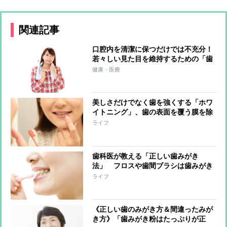
関連記事
口腔内を清潔に保つだけでは不充分！
若々しい見た目を維持するための「歯
ヨガ」を歯科医師が紹介
健康・医療
美しさだけでなく歯を強くする「ホワ
イトニング」、歯の表面を覆う膜を除
去しフッ素を塗布するため虫歯予防効
ライフ
果も
歯科医が教える「正しい歯みがき
法」 フロスや歯間ブラシは歯みがき
前に「奥歯からみがく」がおすすめ、
ライフ
動かし方は小刻みに
《正しい歯のみがき方＆間違ったみが
き方》「歯みがき粉はたっぷりが正