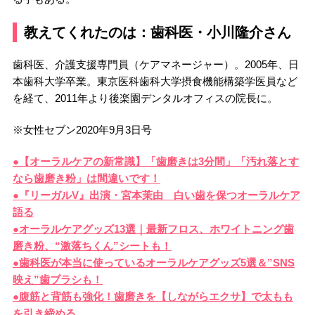
教えてくれたのは：歯科医・小川隆介さん
歯科医、介護支援専門員（ケアマネージャー）。2005年、日
本歯科大学卒業。東京医科歯科大学摂食機能構築学医員など
を経て、2011年より後楽園デンタルオフィスの院長に。
※女性セブン2020年9月3日号
●【オーラルケアの新常識】「歯磨きは3分間」「汚れ落とす
なら歯磨き粉」は間違いです！
●『リーガルV』出演・宮本茉由 白い歯を保つオーラルケア
語る
●オーラルケアグッズ13選｜最新フロス、ホワイトニング歯
磨き粉、“激落ちくん”シートも！
●歯科医が本当に使っているオーラルケアグッズ5選＆”SNS
映え”歯ブラシも！
●腹筋と背筋も強化！歯磨きを【しながらエクサ】で太もも
を引き締める