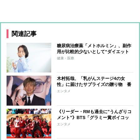
関連記事
糖尿病治療薬「メトホルミン」、副作
用が比較的少ないとして“ダイエット
目的”での使用が話題 健康被害拡大
健康・医療
が問題視される「マンジャロ」とどう
違うのか
木村拓哉、「乳がんステージ4の女
性」に届けたサプライズの贈り物 番
組企画で対面したファンが、夢と希望
エンタメ
を与える心遣いに「うれしくて号泣し
ました」
《リーダー・RMも過去に”うんざりコ
メント”》BTS「グラミー賞ボイコッ
ト」が示す“韓国から世界へ”の覚悟
エンタメ