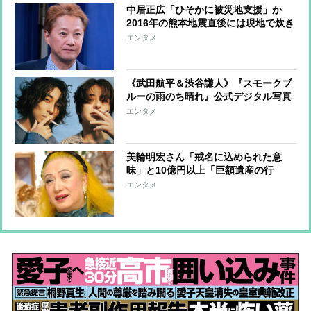
中居正広「ひそかに被災地支援」か
2016年の熊本地震直後には現地で炊き
出し “誰にも知られなくて良い”と、
エンタメ
むしろ強まる福祉活動への思い
《武田航平＆渋谷謙人》『スモークブ
ルーの雨のち晴れ』公式デジタル写真
集アザーカットを一挙公開
エンタメ
美輪明宏さん「戒名に込められた意
味」と10億円以上「巨額遺産の行
方」 つきっきりで私生活をサポート
エンタメ
していた元俳優が相続か