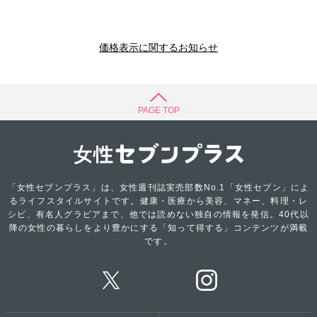
価格表示に関するお知らせ
PAGE TOP
「女性セブンプラス」は、女性週刊誌実売部数No.1「女性セブン」によ
るライフスタイルサイトです。健康・医療から美容、マネー、料理・レ
シピ、有名人グラビアまで、他では読めない独自の情報を発信。40代以
降の女性の暮らしをより豊かにする「知って得する」コンテンツが満載
です。