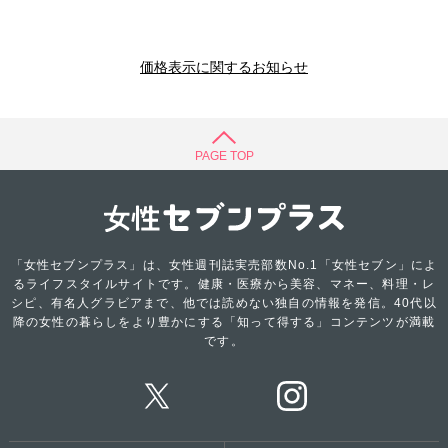
価格表示に関するお知らせ
PAGE TOP
「女性セブンプラス」は、女性週刊誌実売部数No.1「女性セブン」によ
るライフスタイルサイトです。健康・医療から美容、マネー、料理・レ
シピ、有名人グラビアまで、他では読めない独自の情報を発信。40代以
降の女性の暮らしをより豊かにする「知って得する」コンテンツが満載
です。