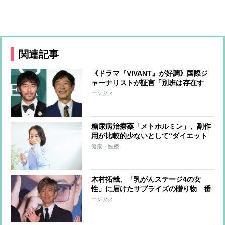
関連記事
《ドラマ『VIVANT』が好調》国際ジ
ャーナリストが証言「別班は存在す
る」 金大中氏拉致事件に関与した元
エンタメ
自衛官は非公式な工作員だったのか
糖尿病治療薬「メトホルミン」、副作
用が比較的少ないとして“ダイエット
目的”での使用が話題 健康被害拡大
健康・医療
が問題視される「マンジャロ」とどう
違うのか
木村拓哉、「乳がんステージ4の女
性」に届けたサプライズの贈り物 番
組企画で対面したファンが、夢と希望
エンタメ
を与える心遣いに「うれしくて号泣し
ました」