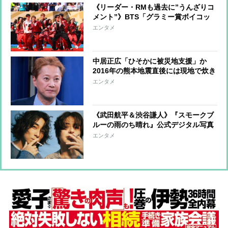
《リーダー・RMも過去に”うんざりコ
メント”》BTS「グラミー賞ボイコッ
ト」が示す“韓国から世界へ”の覚悟
エンタメ
中居正広「ひそかに被災地支援」か
2016年の熊本地震直後には現地で炊き
出し “誰にも知られなくて良い”と、
エンタメ
むしろ強まる福祉活動への思い
《武田航平＆渋谷謙人》『スモークブ
ルーの雨のち晴れ』公式デジタル写真
集アザーカットを一挙公開
エンタメ