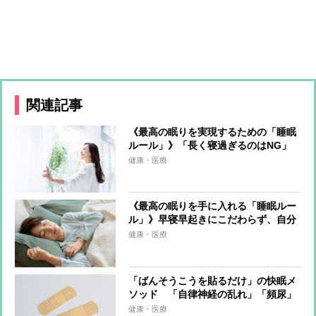
関連記事
《最高の眠りを実現するための「睡眠
ルール」》「長く寝過ぎるのはNG」
「夕食は就寝の2〜3時間前」「入浴は
健康・医療
1〜2時間前」「呼吸法などのリラクゼ
ーション」…効果的な睡眠術
《最高の眠りを手に入れる「睡眠ルー
ル」》早寝早起きにこだわらず、自分
に合ったリズムを選ぶことが重要 最
健康・医療
適環境は室温22〜24℃、布団の中33〜
34℃
「ばんそうこうを貼るだけ」の快眠メ
ソッド 「自律神経の乱れ」「頻尿」
「歯ぎしり」など症状別の貼り方も紹
健康・医療