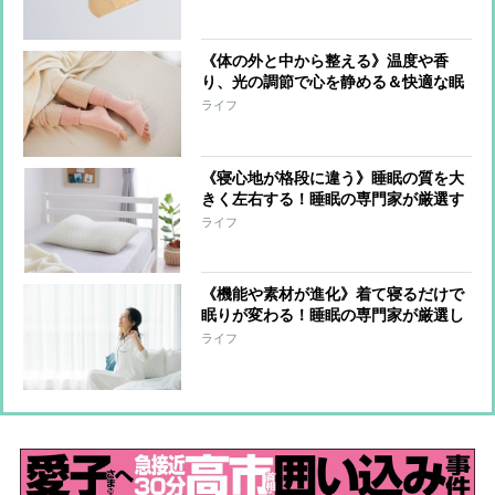
介
《体の外と中から整える》温度や香
り、光の調節で心を静める＆快適な眠
りへ導く！睡眠の専門家が選んだ快眠
ライフ
アイテム9選
《寝心地が格段に違う》睡眠の質を大
きく左右する！睡眠の専門家が厳選す
る「枕＆パッド」4選
ライフ
《機能や素材が進化》着て寝るだけで
眠りが変わる！睡眠の専門家が厳選し
たリカバリー系ウェア6選
ライフ