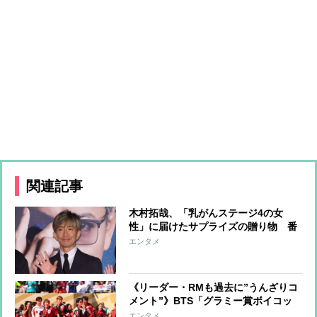
関連記事
木村拓哉、「乳がんステージ4の女
性」に届けたサプライズの贈り物 番
組企画で対面したファンが、夢と希望
エンタメ
を与える心遣いに「うれしくて号泣し
ました」
《リーダー・RMも過去に”うんざりコ
メント”》BTS「グラミー賞ボイコッ
ト」が示す“韓国から世界へ”の覚悟
エンタメ