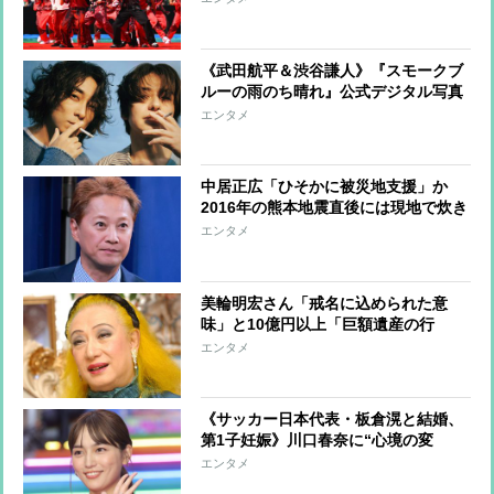
《武田航平＆渋谷謙人》『スモークブ
ルーの雨のち晴れ』公式デジタル写真
集アザーカットを一挙公開
エンタメ
中居正広「ひそかに被災地支援」か
2016年の熊本地震直後には現地で炊き
出し “誰にも知られなくて良い”と、
エンタメ
むしろ強まる福祉活動への思い
美輪明宏さん「戒名に込められた意
味」と10億円以上「巨額遺産の行
方」 つきっきりで私生活をサポート
エンタメ
していた元俳優が相続か
《サッカー日本代表・板倉滉と結婚、
第1子妊娠》川口春奈に“心境の変
化”をもたらした主演映画『ママせ
エンタメ
か』 身を削って「がんに蝕まれる