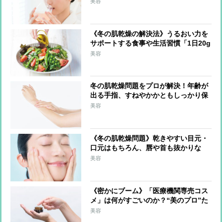
メ」が日本上陸か 最注目は上あごに
美容
貼り付けて摂取する「フィルムタイプ
の食品」
《冬の肌乾燥の解決法》うるおい力を
サポートする食事や生活習慣「1日20g
の油脂を」「外出時はマスクで保湿」
美容
冬の肌乾燥問題をプロが解決！年齢が
出る手指、すねやかかともしっかり保
湿「調理中はこまめに手を拭く」のも
美容
ポイント
《冬の肌乾燥問題》乾きやすい目元・
口元はもちろん、唇や首も抜かりな
く！ブースターを活用、ドラッグスト
美容
アで選ぶべきは保湿成分配合
《密かにブーム》「医療機関専売コス
メ」は何がすごいのか？“美のプロ”た
ちが選んだ逸品とその理由
美容