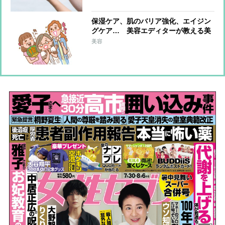
保湿ケア、肌のバリア強化、エイジン
グケア… 美容エディターが教える美
肌にマストな「美容成分」は？
美容