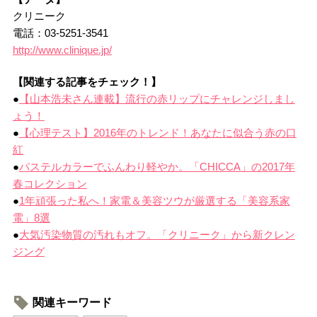
クリニーク
電話：03-5251-3541
http://www.clinique.jp/
【関連する記事をチェック！】
●
【山本浩未さん連載】流行の赤リップにチャレンジしまし
ょう！
●
【心理テスト】2016年のトレンド！あなたに似合う赤の口
紅
●
パステルカラーでふんわり軽やか。「CHICCA」の2017年
春コレクション
●
1年頑張った私へ！家電＆美容ツウが厳選する「美容系家
電」8選
●
大気汚染物質の汚れもオフ。「クリニーク」から新クレン
ジング
関連キーワード