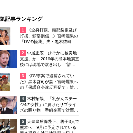
気記事ランキング
1
《全身打撲、頭部裂傷及び
打撲、頸部損傷…》宮崎麗果の
「DVの怪我」夫・黒木啓司の
逮捕で始まる「夫婦の闘争」
2
中居正広「ひそかに被災地
支援」か 2016年の熊本地震直
後には現地で炊き出し “誰に
も知られなくて良い”と、むし
ろ強まる福祉活動への思い
3
《DV事案で逮捕されてい
た》黒木啓司が妻・宮崎麗果へ
の「保護命令違反容疑で」離婚
協議は「第二ステージ」へ
4
木村拓哉、「乳がんステー
ジ4の女性」に届けたサプライ
ズの贈り物 番組企画で対面し
たファンが、夢と希望を与える
心遣いに「うれしくて号泣しま
5
天皇皇后両陛下、親子3人で
した」
熊本へ 9月に予定されている