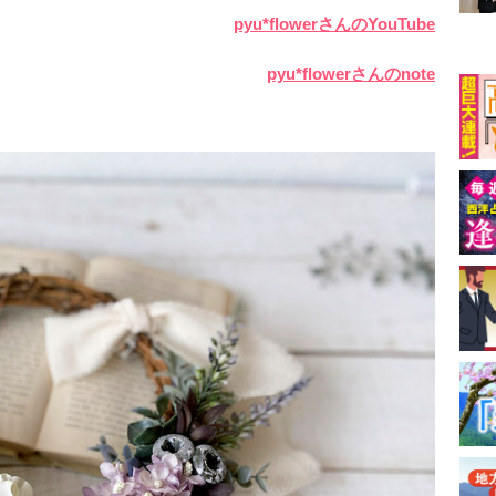
pyu*flowerさんのYouTube
pyu*flowerさんのnote