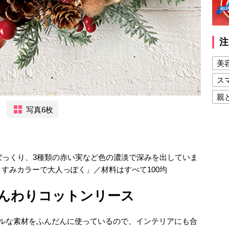
注
美
ス
親
写真6枚
健
美
夫
ぼっくり、3種類の赤い実など色の濃淡で深みを出していま
すみカラーで大人っぽく」／材料はすべて100均
んわりコットンリース
チュラルな素材をふんだんに使っているので、インテリアにも合