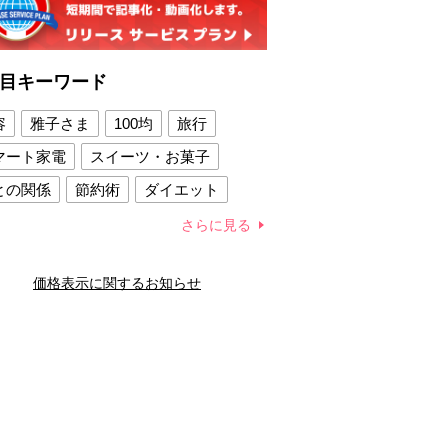
目キーワード
容
雅子さま
100均
旅行
マート家電
スイーツ・お菓子
との関係
節約術
ダイエット
康法
新製品
さらに見る
容賢者のダイエットグッズ
価格表示に関するお知らせ
との関係
新津春子
どか食い