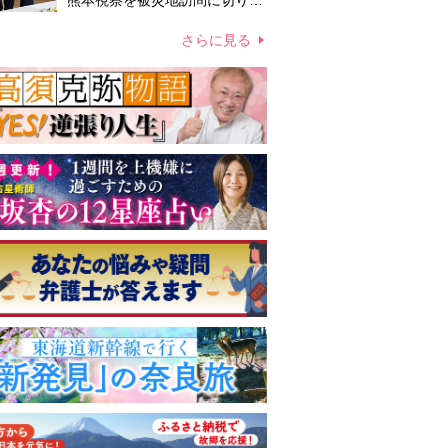
熊本視察を被災地訪問に切り替
えての実施が現実的か 上皇ご
夫妻から受け継ぐ“国民への寄
さらに見る
り添い方”