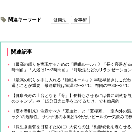
関連キーワード
健康法
食事術
関連記事
《最高の眠りを実現するための「睡眠ルール」》「長く寝過ぎるの
時間前」「入浴は1〜2時間前」「呼吸法などのリラクゼーショ
《最高の眠りを手に入れる「睡眠ルール」》早寝早起きにこだわ
選ぶことが重要 最適環境は室温22〜24℃、布団の中33〜34℃
【健康長寿の土台となる「骨」】長持ちさせるには骨に刺激を与
のジャンプ」や「15分日光に手を当てるだけ」でも効果的
《夏本番到来》注意すべき「夏血栓」と「夏梗塞」 室内外の温
ック”の危険性、サウナ後の水風呂や冷たいビールの一気飲みで
《長生き血管を目指すために》大切なのは「動脈硬化を遅らせる