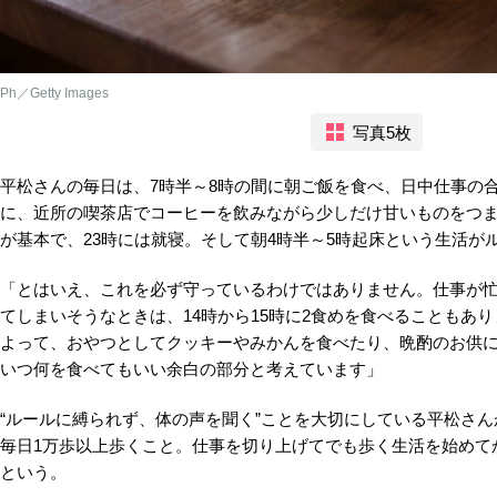
Ph／Getty Images
写真5枚
平松さんの毎日は、7時半～8時の間に朝ご飯を食べ、日中仕事の
に、近所の喫茶店でコーヒーを飲みながら少しだけ甘いものをつま
が基本で、23時には就寝。そして朝4時半～5時起床という生活が
「とはいえ、これを必ず守っているわけではありません。仕事が
てしまいそうなときは、14時から15時に2食めを食べることもあり
よって、おやつとしてクッキーやみかんを食べたり、晩酌のお供
いつ何を食べてもいい余白の部分と考えています」
“ルールに縛られず、体の声を聞く”ことを大切にしている平松さ
毎日1万歩以上歩くこと。仕事を切り上げてでも歩く生活を始めて
という。