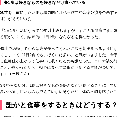
◆1食は好きなものを好きなだけ食べている
80才を目前にしたいまも精力的にオペラ作曲や音楽公演を企画する
才）がその1人だ。
「1日1食生活になって40年以上経ちますが、すこぶる健康です。
る暇がなくて、結果的に1日1食にならざるを得なかった。
49才で結婚してからは妻が作ってくれたご飯を朝夕食べるようになっ
てしまって『1日2食でも、ぼくには多い』と気がつきました。食
し血糖値が上がって仕事中に眠くなるのも嫌だった。コロナ禍の
ことが多かったから、朝昼は食べずに夜だけ食べる習慣がついて、
す」（三枝さん）
3食摂らない分、1食は好きなものを好きなだけ食べることにして
炭水化物も甘いものも控えていないそうだが、体の不調を感じた
誰かと食事をするときはどうする