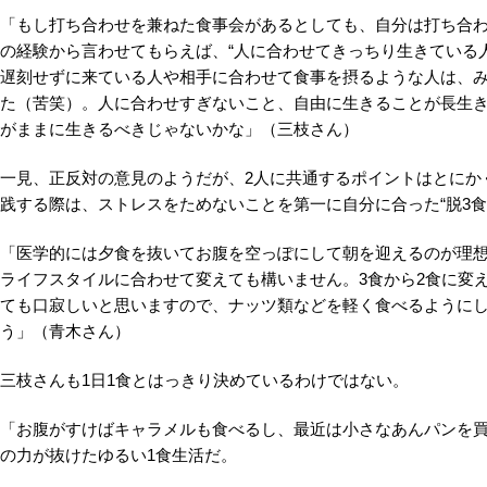
「もし打ち合わせを兼ねた食事会があるとしても、自分は打ち合
の経験から言わせてもらえば、“人に合わせてきっちり生きている
遅刻せずに来ている人や相手に合わせて食事を摂るような人は、
た（苦笑）。人に合わせすぎないこと、自由に生きることが長生き
がままに生きるべきじゃないかな」（三枝さん）
一見、正反対の意見のようだが、2人に共通するポイントはとにか
践する際は、ストレスをためないことを第一に自分に合った“脱3食
「医学的には夕食を抜いてお腹を空っぽにして朝を迎えるのが理
ライフスタイルに合わせて変えても構いません。3食から2食に変
ても口寂しいと思いますので、ナッツ類などを軽く食べるように
う」（青木さん）
三枝さんも1日1食とはっきり決めているわけではない。
「お腹がすけばキャラメルも食べるし、最近は小さなあんパンを
の力が抜けたゆるい1食生活だ。