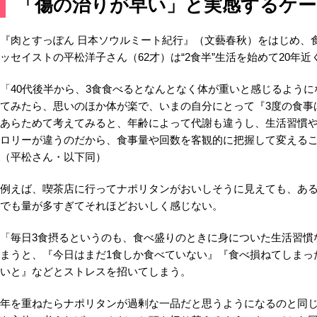
「傷の治りが早い」と実感するケー
『肉とすっぽん 日本ソウルミート紀行』（文藝春秋）をはじめ、
ッセイストの平松洋子さん（62才）は“2食半”生活を始めて20年近
「40代後半から、3食食べるとなんとなく体が重いと感じるように
てみたら、思いのほか体が楽で、いまの自分にとって『3度の食事
あらためて考えてみると、年齢によって代謝も違うし、生活習慣
ロリーが違うのだから、食事量や回数を客観的に把握して変える
（平松さん・以下同）
例えば、喫茶店に行ってナポリタンがおいしそうに見えても、あ
でも量が多すぎてそれほどおいしく感じない。
「毎日3食摂るというのも、食べ盛りのときに身についた生活習慣
まうと、『今日はまだ1食しか食べていない』『食べ損ねてしまっ
いと』などとストレスを招いてしまう。
年を重ねたらナポリタンが過剰な一品だと思うようになるのと同