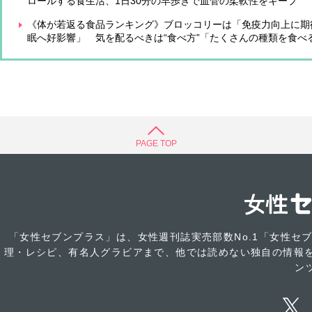
ロールする食生活、1日30分の早歩きで血管の柔軟性をキープ
《体が若返る食品ランキング》ブロッコリーは「免疫力向上に期
眠へ好影響」 気を配るべきは“食べ方”「たくさんの種類を食べ
PAGE TOP
「女性セブンプラス」は、女性週刊誌実売部数No.1「女性セ
理・レシピ、有名人グラビアまで、他では読めない独自の情報を
ン