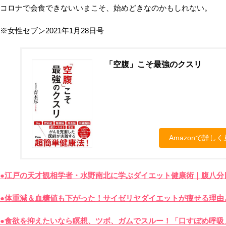
コロナで会食できないいまこそ、始めどきなのかもしれない。
※女性セブン2021年1月28日号
「空腹」こそ最強のクスリ
Amazonで詳しく
●江戸の天才観相学者・水野南北に学ぶダイエット健康術｜腹八分
●体重減＆血糖値も下がった！サイゼリヤダイエットが痩せる理由
●食欲を抑えたいなら瞑想、ツボ、ガムでスルー！「口すぼめ呼吸