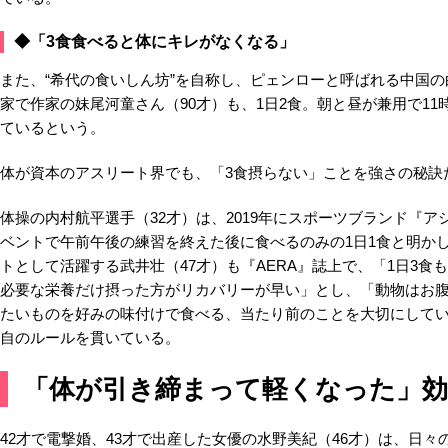
◆「3食食べると体にキレがなくなる」
また、“希代の食いしん坊”を自称し、ピェンローと呼ばれる中国
家で作家の妹尾河童さん（90才）も、1日2食。朝と昼が兼用で11
ているという。
体が資本のアスリート界でも、「3食摂らない」ことを強さの秘訣
体操の内村航平選手（32才）は、2019年にスポーツブランド『
ベントで午前午後の練習を終えた後に食べるのみの1日1食と明か
トとして活躍する武井壮（47才）も『AERA』誌上で、「1日3食
必要な栄養だけ摂った方がリカバリーが早い」とし、「動物はお
たいものを好みの味付けで食べる、当たり前のことを大切にして
自のルールを貫いている。
「体が引き締まって軽くなった」効
42才で電撃婚、43才で出産した女優の水野美紀（46才）は、日