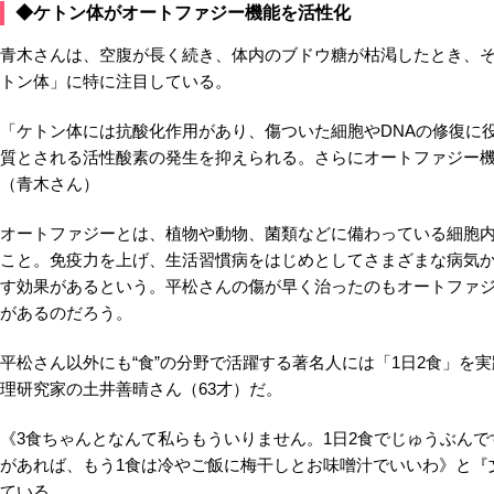
◆ケトン体がオートファジー機能を活性化
青木さんは、空腹が長く続き、体内のブドウ糖が枯渇したとき、
トン体」に特に注目している。
「ケトン体には抗酸化作用があり、傷ついた細胞やDNAの修復に
質とされる活性酸素の発生を抑えられる。さらにオートファジー
（青木さん）
オートファジーとは、植物や動物、菌類などに備わっている細胞
こと。免疫力を上げ、生活習慣病をはじめとしてさまざまな病気
す効果があるという。平松さんの傷が早く治ったのもオートファ
があるのだろう。
平松さん以外にも“食”の分野で活躍する著名人には「1日2食」を
理研究家の土井善晴さん（63才）だ。
《3食ちゃんとなんて私らもういりません。1日2食でじゅうぶんで
があれば、もう1食は冷やご飯に梅干しとお味噌汁でいいわ》と『
ている。