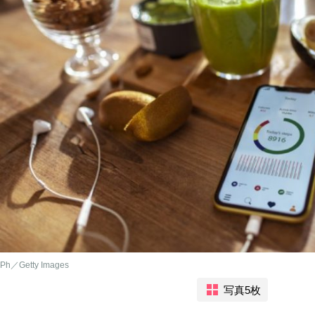
Ph／Getty Images
写真5枚