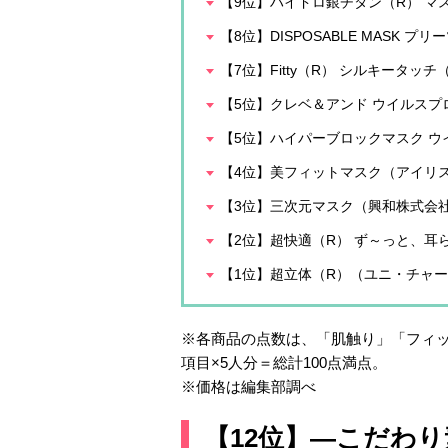
【9位】ハイドロ銀チタン（R） マス
【8位】DISPOSABLE MASK
【7位】Fitty（R） シルキータ
【5位】クレベ＆アンド ウイルス
【5位】ハイパーブロックマスク 
【4位】美フィットマスク（アイリ
【3位】三次元マスク（興和株式会
【2位】超快適（R） ず～っと、耳
【1位】超立体（R）（ユニ・チャ
※各商品の点数は、「肌触り」「フィッ
項目×5人分＝総計100点満点。
※価格は編集部調べ
【12位】―こだわ