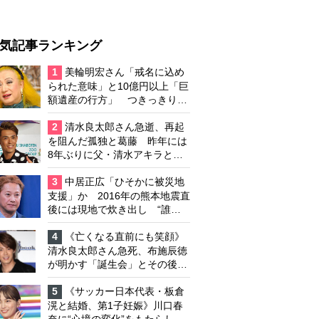
気記事ランキング
1
美輪明宏さん「戒名に込め
られた意味」と10億円以上「巨
額遺産の行方」 つきっきりで
私生活をサポートしていた元俳
優が相続か
2
清水良太郎さん急逝、再起
を阻んだ孤独と葛藤 昨年には
8年ぶりに父・清水アキラと共
演、本格的な活動再開に向かっ
ていたが…周囲が懸念していた
3
中居正広「ひそかに被災地
「不安定なところ」
支援」か 2016年の熊本地震直
後には現地で炊き出し “誰に
も知られなくて良い”と、むし
ろ強まる福祉活動への思い
4
《亡くなる直前にも笑顔》
清水良太郎さん急死、布施辰徳
が明かす「誕生会」とその後の
メッセージ
5
《サッカー日本代表・板倉
滉と結婚、第1子妊娠》川口春