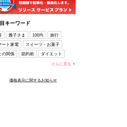
目キーワード
容
雅子さま
100均
旅行
マート家電
スイーツ・お菓子
との関係
節約術
ダイエット
康法
新製品
さらに見る
容賢者のダイエットグッズ
価格表示に関するお知らせ
との関係
新津春子
どか食い