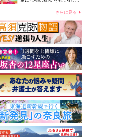
奈に“心境の変化”をもたらした
主演映画『ママせか』 身を削
って「がんに蝕まれる母」を演
さらに見る
じた壮絶な撮影現場