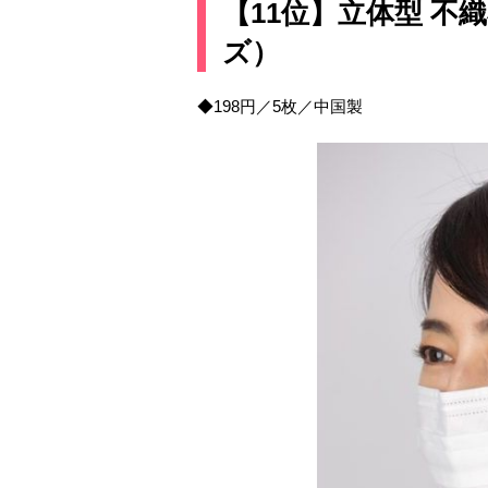
【11位】立体型 
ズ）
◆198円／5枚／中国製