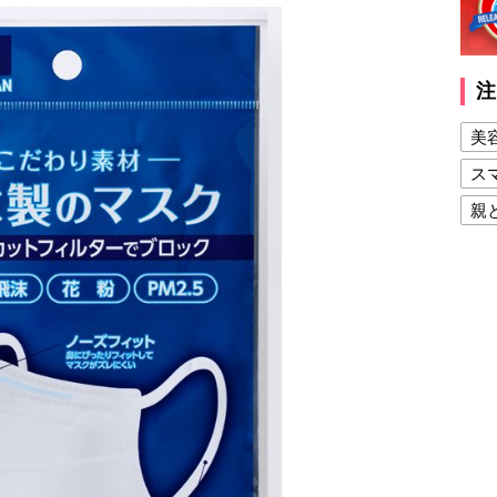
注
美
ス
親
健
美
夫