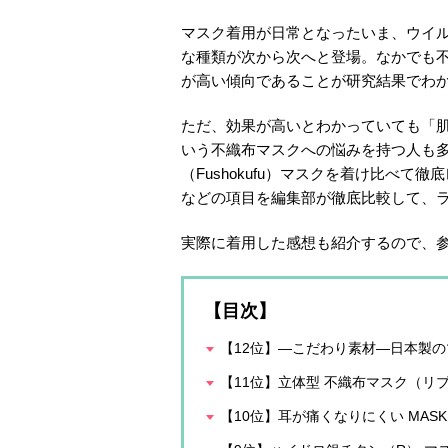
マスク着用が日常となったいま、ウイ
な種類が次から次へと登場。なかでも
が高い傾向であることが研究結果でわ
ただ、効果が高いとわかっていても「
いう不織布マスクへの悩みを持つ人も多
（Fushokufu）マスクを着け比べ
などの項目を編集部が徹底比較して、
実際に着用した感想も紹介するので、
【目次】
【12位】―こだわり素材―日本製
【11位】立体型 不織布マスク（リ
【10位】耳が痛くなりにくい MASK（m