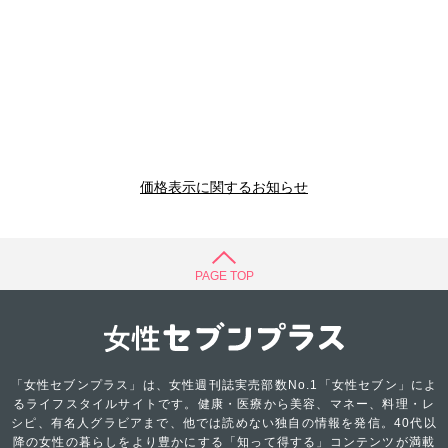
価格表示に関するお知らせ
PAGE TOP
「女性セブンプラス」は、女性週刊誌実売部数No.1「女性セブン」によ
るライフスタイルサイトです。健康・医療から美容、マネー、料理・レ
シピ、有名人グラビアまで、他では読めない独自の情報を発信。40代以
降の女性の暮らしをより豊かにする「知って得する」コンテンツが満載