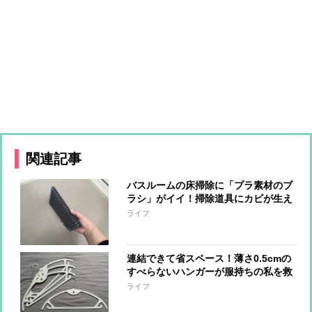
関連記事
バスルームの床掃除に「プラ素材のブ
ラシ」がイイ！掃除道具にカビが生え
る心配もなくなりそう…【本日のお気
ライフ
に入り】
連結できて省スペース！薄さ0.5cmの
すべらないハンガーが服持ちの私を救
う【本日のお気に入り】
ライフ