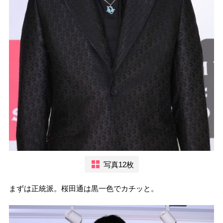
写真12枚
まずは正統派。桜田通は黒一色でカチッと。