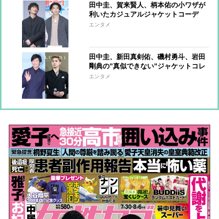
田中圭、賀来賢人、柄本佑の小ワザが
利いたカジュアルジャケットコーデ
【ファッションチェック】
エンタメ
田中圭、新田真剣佑、磯村勇斗、岩田
剛典の”真似できない”ジャケットコレ
クション
エンタメ