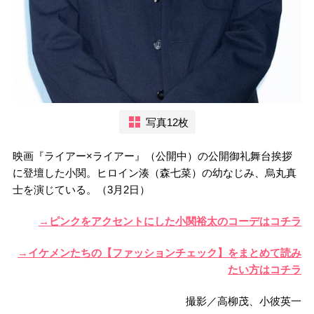
写真12枚
映画『ライアー×ライアー』（公開中）の公開御礼舞台挨拶
に登壇した小関。ヒロイン湊（森七菜）の幼なじみ、烏丸真
士を演じている。（3月2日）
→ピンクをアクセントにした小関裕太のコーデはコチラ
→イケメンたちの【ファッションチェック】をまとめて読み
たい方はコチラ
撮影／高柳茂、小彼英一