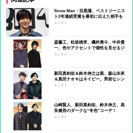
Snow Man・目黒蓮、ベストジーニス
ト2年連続受賞を最初に伝えた相手を
告白「喜んでくれていました」
エンタメ
斎藤工、松坂桃李、磯村勇斗、中井貴
一、色やアクセントで個性を見せるジ
ャケットコーデ
エンタメ
新田真剣佑＆鈴木伸之は黒、森山未來
＆真田ナオキはネイビー。男前なシン
プルカラーコーデ
エンタメ
山崎賢人、新田真剣佑、鈴木伸之、高
良健吾のダークな“冬色”コーデ！
エンタメ