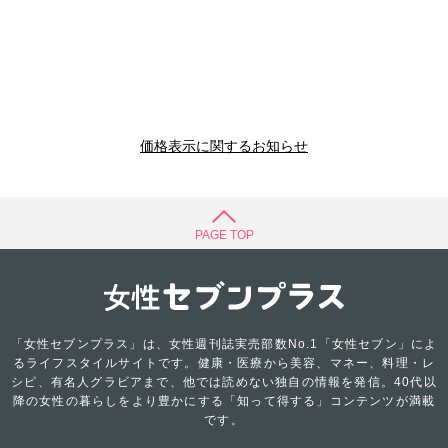
価格表示に関するお知らせ
PAGE TOP
「女性セブンプラス」は、女性週刊誌実売部数No.1「女性セブン」によ
るライフスタイルサイトです。健康・医療から美容、マネー、料理・レ
シピ、有名人グラビアまで、他では読めない独自の情報を発信。40代以
降の女性の暮らしをより豊かにする「知って得する」コンテンツが満載
です。