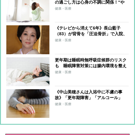
の過ごし方は心身の不調に関係！“や
ってはいけない”13個の寝起きルーテ
健康・医療
ィン
《テレビから消えて6年》長山藍子
（83）が背骨を「圧迫骨折」で入院、
松本伊代や大場久美子も苦しんだ「シ
健康・医療
ニア女性」特有の難題
更年期は睡眠時無呼吸症候群のリスク
も 睡眠障害対策には腸内環境を整え
ることも有効
健康・医療
《中山美穂さんは入浴中に不慮の事
故》「更年期障害」「アルコール」
「お風呂」が重なることの大きなリス
健康・医療
ク 浴室での溺死は家庭内事故死の死
因トップ