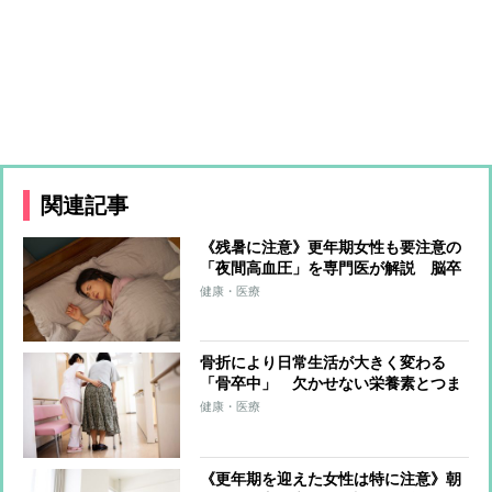
関連記事
《残暑に注意》更年期女性も要注意の
「夜間高血圧」を専門医が解説 脳卒
中や心不全リスクが日中の2倍以上と
健康・医療
いう研究結果も
骨折により日常生活が大きく変わる
「骨卒中」 欠かせない栄養素とつま
ずいても転ばない体を作る「簡単筋ト
健康・医療
レ」
《更年期を迎えた女性は特に注意》朝