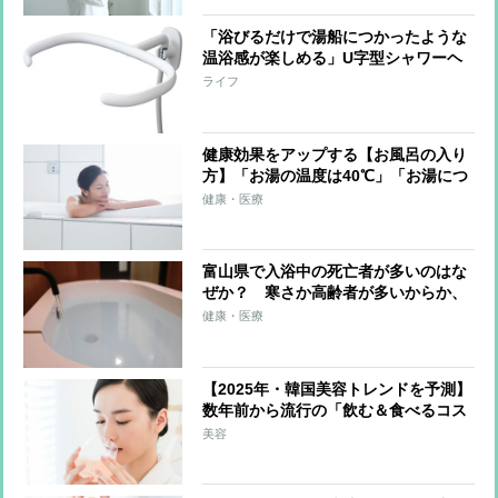
「浴びるだけで湯船につかったような
温浴感が楽しめる」U字型シャワーヘ
ッド 前後左右360度から噴射、使用
ライフ
湯量は節水シャワーと同等レベル
健康効果をアップする【お風呂の入り
方】「お湯の温度は40℃」「お湯につ
かるのはトータル10分」「かけ湯は10
健康・医療
回が目安」「食後30分～1時間は避け
る」
富山県で入浴中の死亡者が多いのはな
ぜか？ 寒さか高齢者が多いからか、
医師の見解は
健康・医療
【2025年・韓国美容トレンドを予測】
数年前から流行の「飲む＆食べるコス
メ」が日本上陸か 最注目は上あごに
美容
貼り付けて摂取する「フィルムタイプ
の食品」