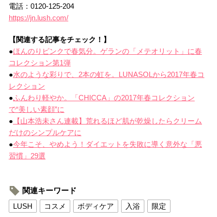
電話：0120-125-204
https://jn.lush.com/
【関連する記事をチェック！】
●
ほんのりピンクで春気分。ゲランの「メテオリット」に春
コレクション第1弾
●
水のような彩りで、2本の虹を。LUNASOLから2017年春コ
レクション
●
ふんわり軽やか。「CHICCA」の2017年春コレクション
で“美しい素顔”に
●
【山本浩未さん連載】荒れるほど肌が乾燥したらクリーム
だけのシンプルケアに
●
今年こそ、やめよう！ダイエットを失敗に導く意外な「悪
習慣」29選
関連キーワード
LUSH
コスメ
ボディケア
入浴
限定