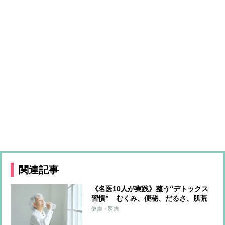
関連記事
《名医10人が実践》整う“デトックス
習慣” むくみ、便秘、だるさ、肌荒
れを一掃する食・運動・入浴・生活習
健康・医療
慣を解説