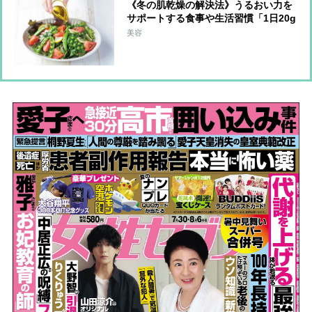
《冬の肌乾燥の解決法》うるおい力を
サポートする食事や生活習慣「1日20g
の油脂を」「外出時はマスクで保湿」
美容