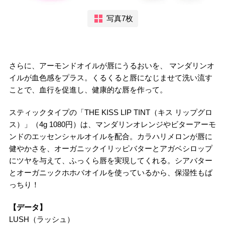
写真7枚
さらに、アーモンドオイルが唇にうるおいを、 マンダリンオ
イルが血色感をプラス。くるくると唇になじませて洗い流す
ことで、血行を促進し、健康的な唇を作って。
スティックタイプの「THE KISS LIP TINT（キス リップグロ
ス）」（4g 1080円）は、マンダリンオレンジやビターアーモ
ンドのエッセンシャルオイルを配合。カラハリメロンが唇に
健やかさを、オーガニックイリッピバターとアガベシロップ
にツヤを与えて、ふっくら唇を実現してくれる。シアバター
とオーガニックホホバオイルを使っているから、保湿性もば
っちり！
【データ】
LUSH（ラッシュ）