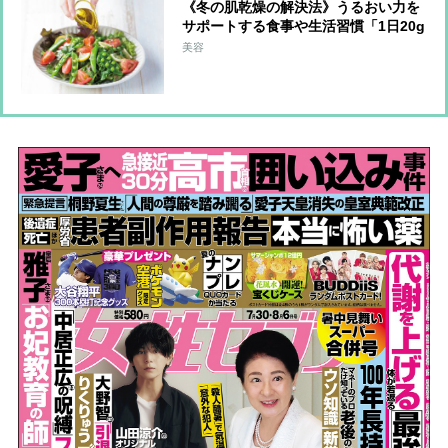
《冬の肌乾燥の解決法》うるおい力を
サポートする食事や生活習慣「1日20g
の油脂を」「外出時はマスクで保湿」
美容