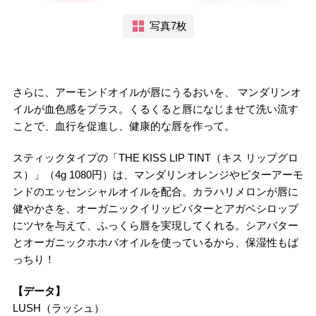
写真7枚
さらに、アーモンドオイルが唇にうるおいを、 マンダリンオ
イルが血色感をプラス。くるくると唇になじませて洗い流す
ことで、血行を促進し、健康的な唇を作って。
スティックタイプの「THE KISS LIP TINT（キス リップグロ
ス）」（4g 1080円）は、マンダリンオレンジやビターアーモ
ンドのエッセンシャルオイルを配合。カラハリメロンが唇に
健やかさを、オーガニックイリッピバターとアガベシロップ
にツヤを与えて、ふっくら唇を実現してくれる。シアバター
とオーガニックホホバオイルを使っているから、保湿性もば
っちり！
【データ】
LUSH（ラッシュ）