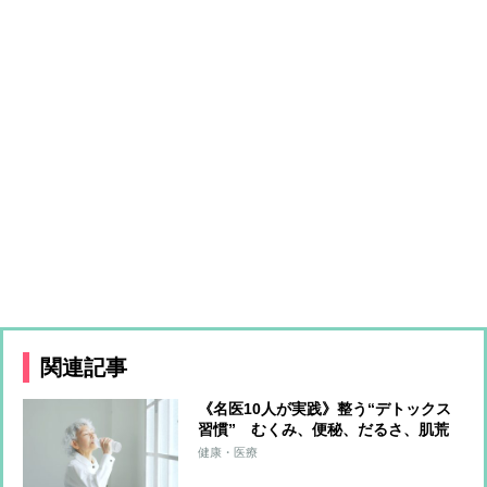
関連記事
《名医10人が実践》整う“デトックス
習慣” むくみ、便秘、だるさ、肌荒
れを一掃する食・運動・入浴・生活習
健康・医療
慣を解説