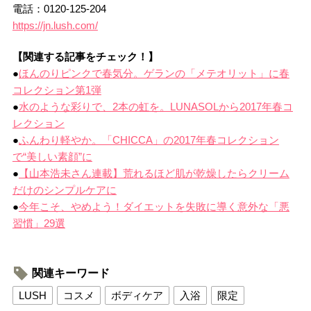
電話：0120-125-204
https://jn.lush.com/
【関連する記事をチェック！】
●
ほんのりピンクで春気分。ゲランの「メテオリット」に春
コレクション第1弾
●
水のような彩りで、2本の虹を。LUNASOLから2017年春コ
レクション
●
ふんわり軽やか。「CHICCA」の2017年春コレクション
で“美しい素顔”に
●
【山本浩未さん連載】荒れるほど肌が乾燥したらクリーム
だけのシンプルケアに
●
今年こそ、やめよう！ダイエットを失敗に導く意外な「悪
習慣」29選
関連キーワード
LUSH
コスメ
ボディケア
入浴
限定