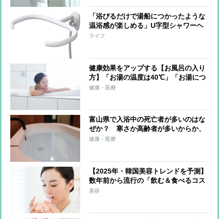
「浴びるだけで湯船につかったような
温浴感が楽しめる」U字型シャワーヘ
ッド 前後左右360度から噴射、使用
ライフ
湯量は節水シャワーと同等レベル
健康効果をアップする【お風呂の入り
方】「お湯の温度は40℃」「お湯につ
かるのはトータル10分」「かけ湯は10
健康・医療
回が目安」「食後30分～1時間は避け
る」
富山県で入浴中の死亡者が多いのはな
ぜか？ 寒さか高齢者が多いからか、
医師の見解は
健康・医療
【2025年・韓国美容トレンドを予測】
数年前から流行の「飲む＆食べるコス
メ」が日本上陸か 最注目は上あごに
美容
貼り付けて摂取する「フィルムタイプ
の食品」