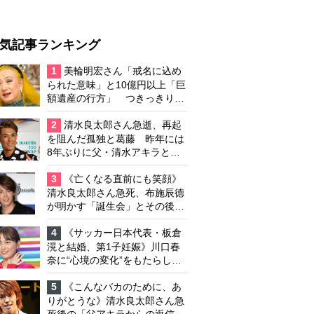
気記事ランキング
1
美輪明宏さん「戒名に込め
られた意味」と10億円以上「巨
額遺産の行方」 つきっきりで
私生活をサポートしていた元俳
優が相続か
2
清水良太郎さん急逝、再起
を阻んだ孤独と葛藤 昨年には
8年ぶりに父・清水アキラと共
演、本格的な活動再開に向かっ
ていたが…周囲が懸念していた
3
《亡くなる直前にも笑顔》
「不安定なところ」
清水良太郎さん急死、布施辰徳
が明かす「誕生会」とその後の
メッセージ
4
《サッカー日本代表・板倉
滉と結婚、第1子妊娠》川口春
奈に“心境の変化”をもたらした
主演映画『ママせか』 身を削
って「がんに蝕まれる母」を演
5
《こんなバカのために、あ
じた壮絶な撮影現場
りがとうな》清水良太郎さん急