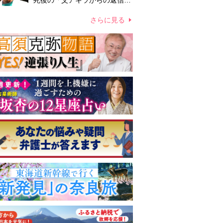
死後の「父アキラからの返信」
布施辰徳が涙で明かす「順番が
違う」
さらに見る