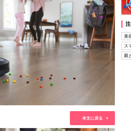
注
美
ス
親
健
美
夫
本文に戻る