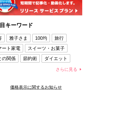
目キーワード
容
雅子さま
100均
旅行
マート家電
スイーツ・お菓子
との関係
節約術
ダイエット
康法
新製品
さらに見る
容賢者のダイエットグッズ
価格表示に関するお知らせ
との関係
新津春子
どか食い