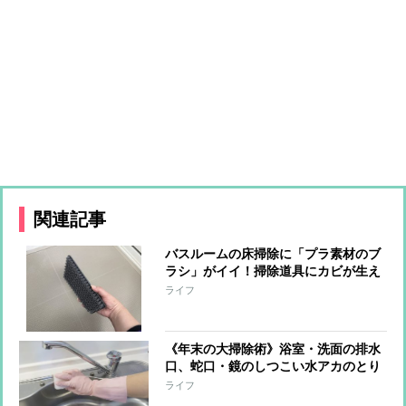
関連記事
バスルームの床掃除に「プラ素材のブ
ラシ」がイイ！掃除道具にカビが生え
る心配もなくなりそう…【本日のお気
ライフ
に入り】
《年末の大掃除術》浴室・洗面の排水
口、蛇口・鏡のしつこい水アカのとり
方をプロがレクチャー「アルカリ性洗
ライフ
剤で落ちないカビ・水アカは液だれし