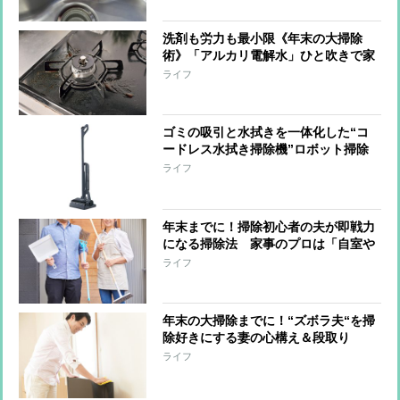
ない洗剤で落とす」
洗剤も労力も最小限《年末の大掃除
術》「アルカリ電解水」ひと吹きで家
中の油・皮脂汚れを一掃！その方法を
ライフ
プロがレクチャー
ゴミの吸引と水拭きを一体化した“コ
ードレス水拭き掃除機”ロボット掃除
機メーカーが開発 固形物も液体も同
ライフ
時に吸い上げながら床面水拭き、ケア
も掃除機まかせ
年末までに！掃除初心者の夫が即戦力
になる掃除法 家事のプロは「自室や
リビングなど夫がいちばん長い維持感
ライフ
を過ごす愛着のある場所がおすすめ」
年末の大掃除までに！“ズボラ夫“を掃
除好きにする妻の心構え＆段取り
「“やって”ではなく“助けてほしい”と
ライフ
言う」「リーダーや指揮官にならな
い」「“私がやった方が早い”は封印」