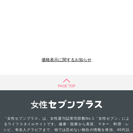
価格表示に関するお知らせ
PAGE TOP
「女性セブンプラス」は、女性週刊誌実売部数No.1「女性セブン」によ
るライフスタイルサイトです。健康・医療から美容、マネー、料理・レ
シピ、有名人グラビアまで、他では読めない独自の情報を発信。40代以