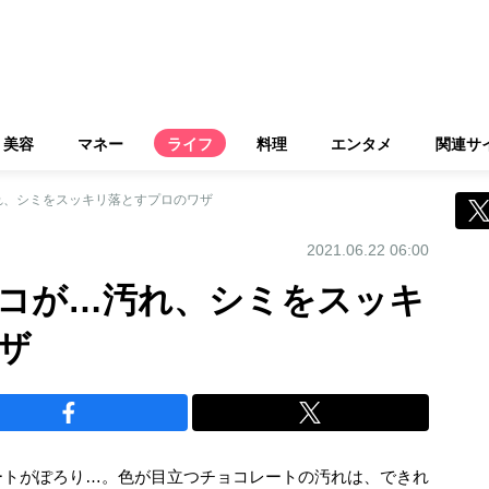
美容
マネー
ライフ
料理
エンタメ
関連サ
れ、シミをスッキリ落とすプロのワザ
2021.06.22 06:00
コが…汚れ、シミをスッキ
ザ
ートがぽろり…。色が目立つチョコレートの汚れは、できれ