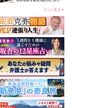
熊本視察を被災地訪問に切り替
えての実施が現実的か 上皇ご
夫妻から受け継ぐ“国民への寄
さらに見る
り添い方”