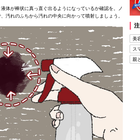
く液体が棒状に真っ直ぐ出るようになっているか確認を。ノ
で、汚れのふちから汚れの中央に向かって噴射しましょう。
注
美
ス
親
健
美
夫