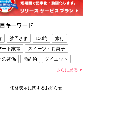
目キーワード
容
雅子さま
100均
旅行
マート家電
スイーツ・お菓子
との関係
節約術
ダイエット
康法
新製品
さらに見る
容賢者のダイエットグッズ
価格表示に関するお知らせ
との関係
新津春子
どか食い