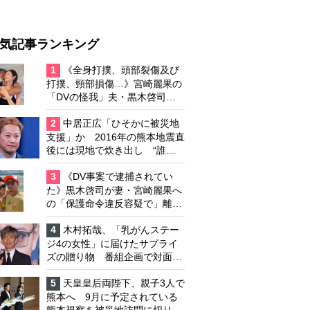
気記事ランキング
1
《全身打撲、頭部裂傷及び
打撲、頸部損傷…》宮崎麗果の
「DVの怪我」夫・黒木啓司の
逮捕で始まる「夫婦の闘争」
2
中居正広「ひそかに被災地
支援」か 2016年の熊本地震直
後には現地で炊き出し “誰に
も知られなくて良い”と、むし
ろ強まる福祉活動への思い
3
《DV事案で逮捕されてい
た》黒木啓司が妻・宮崎麗果へ
の「保護命令違反容疑で」離婚
協議は「第二ステージ」へ
4
木村拓哉、「乳がんステー
ジ4の女性」に届けたサプライ
ズの贈り物 番組企画で対面し
たファンが、夢と希望を与える
心遣いに「うれしくて号泣しま
5
天皇皇后両陛下、親子3人で
した」
熊本へ 9月に予定されている