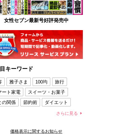
女性セブン最新号好評発売中
目キーワード
容
雅子さま
100均
旅行
マート家電
スイーツ・お菓子
との関係
節約術
ダイエット
康法
新製品
さらに見る
容賢者のダイエットグッズ
価格表示に関するお知らせ
との関係
新津春子
どか食い