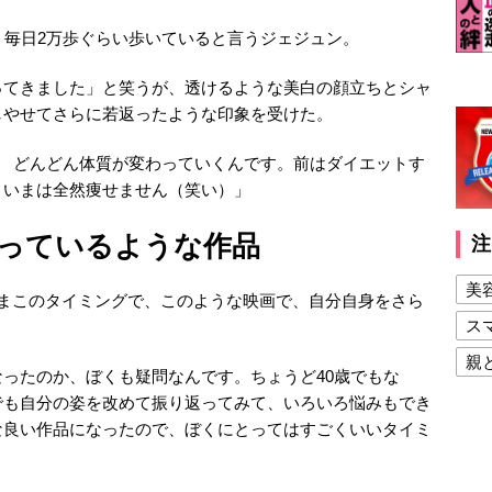
、毎日2万歩ぐらい歩いていると言うジェジュン。
ってきました」と笑うが、透けるような美白の顔立ちとシャ
しやせてさらに若返ったような印象を受けた。
！ どんどん体質が変わっていくんです。前はダイエットす
、いまは全然痩せません（笑い）」
っているような作品
注
美
いまこのタイミングで、このような映画で、自分自身をさら
ス
親
ったのか、ぼくも疑問なんです。ちょうど40歳でもな
健
でも自分の姿を改めて振り返ってみて、いろいろ悩みもでき
な良い作品になったので、ぼくにとってはすごくいいタイミ
美
夫