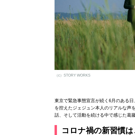
（c）STORY WORKS
東京で緊急事態宣言が続く6月のある
を控えたジェジュン本人のリアルな声
話、そして活動を続ける中で感じた葛
コロナ禍の新習慣は