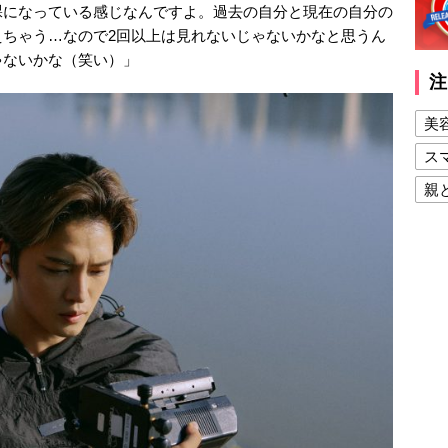
裸になっている感じなんですよ。過去の自分と現在の自分の
えちゃう…なので2回以上は見れないじゃないかなと思うん
ゃないかな（笑い）」
注
美
ス
親
健
美
夫