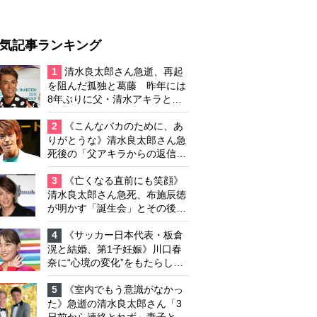
気記事ランキング
1
清水良太郎さん急逝、再起
を阻んだ孤独と葛藤 昨年には
8年ぶりに父・清水アキラと共
演、本格的な活動再開に向かっ
ていたが…周囲が懸念していた
2
《こんなバカのために、あ
「不安定なところ」
りがとうな》清水良太郎さん急
死後の「父アキラからの返信」
布施辰徳が涙で明かす「順番が
違う」
3
《亡くなる直前にも笑顔》
清水良太郎さん急死、布施辰徳
が明かす「誕生会」とその後の
メッセージ
4
《サッカー日本代表・板倉
滉と結婚、第1子妊娠》川口春
奈に“心境の変化”をもたらした
主演映画『ママせか』 身を削
って「がんに蝕まれる母」を演
5
《室内でもう意識がなかっ
じた壮絶な撮影現場
た》急逝の清水良太郎さん「3