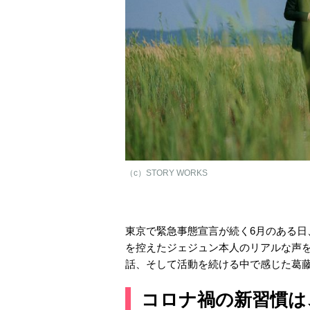
（c）STORY WORKS
東京で緊急事態宣言が続く6月のある
を控えたジェジュン本人のリアルな声
話、そして活動を続ける中で感じた葛
コロナ禍の新習慣は