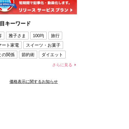
目キーワード
容
雅子さま
100均
旅行
マート家電
スイーツ・お菓子
との関係
節約術
ダイエット
康法
新製品
さらに見る
容賢者のダイエットグッズ
価格表示に関するお知らせ
との関係
新津春子
どか食い