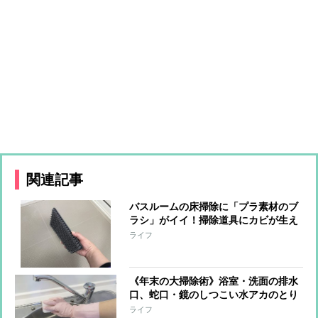
関連記事
バスルームの床掃除に「プラ素材のブ
ラシ」がイイ！掃除道具にカビが生え
る心配もなくなりそう…【本日のお気
ライフ
に入り】
《年末の大掃除術》浴室・洗面の排水
口、蛇口・鏡のしつこい水アカのとり
方をプロがレクチャー「アルカリ性洗
ライフ