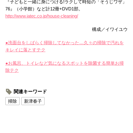
『子どもと一緒に身につける!ラクして時短の「そうじワザ」
76』（小学館）など計12冊+DVD1部。
http://www.jatec.co.jp/house-cleaning/
構成／イワイユウ
●洗面台をしばらく掃除してなかった…久々の掃除で汚れを
キレイに落とすテク
●お風呂、トイレなど気になるスポットを除菌する簡単お掃
除テク
関連キーワード
掃除
新津春子