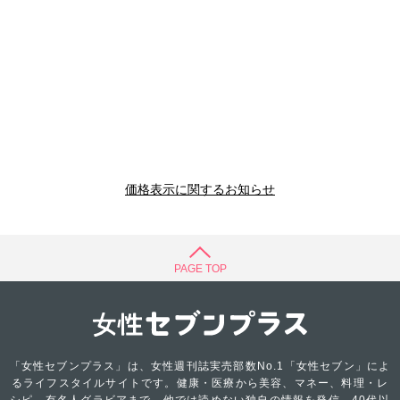
価格表示に関するお知らせ
PAGE TOP
「女性セブンプラス」は、女性週刊誌実売部数No.1「女性セブン」によ
るライフスタイルサイトです。健康・医療から美容、マネー、料理・レ
シピ、有名人グラビアまで、他では読めない独自の情報を発信。40代以