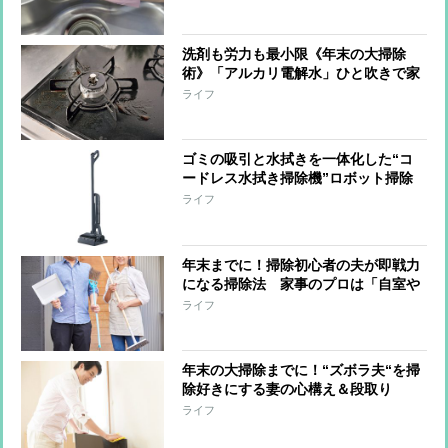
剤で落ちないカビ・水アカは液だれし
ない洗剤で落とす」
洗剤も労力も最小限《年末の大掃除
術》「アルカリ電解水」ひと吹きで家
中の油・皮脂汚れを一掃！その方法を
ライフ
プロがレクチャー
ゴミの吸引と水拭きを一体化した“コ
ードレス水拭き掃除機”ロボット掃除
機メーカーが開発 固形物も液体も同
ライフ
時に吸い上げながら床面水拭き、ケア
も掃除機まかせ
年末までに！掃除初心者の夫が即戦力
になる掃除法 家事のプロは「自室や
リビングなど夫がいちばん長い維持感
ライフ
を過ごす愛着のある場所がおすすめ」
年末の大掃除までに！“ズボラ夫“を掃
除好きにする妻の心構え＆段取り
「“やって”ではなく“助けてほしい”と
ライフ
言う」「リーダーや指揮官にならな
い」「“私がやった方が早い”は封印」