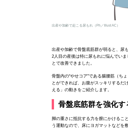
出産や加齢で起こる尿もれ（Ph／Illust AC）
出産や加齢で骨盤底筋群が弱ると、尿
2人目の産後は特に尿もれに悩んでい
とで改善できました。
骨盤内の“やせコア”である腸腰筋（ち
とができれば、お腹がスッキリするだ
える」の動きをご紹介します。
骨盤底筋群を強化す
脚の重さに抵抗する力を膣にかけるこ
う運動なので、床にヨガマットなどを