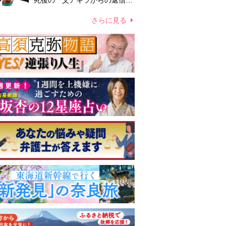
死後の「父アキラからの返信」
布施辰徳が涙で明かす「順番が
違う」
さらに見る