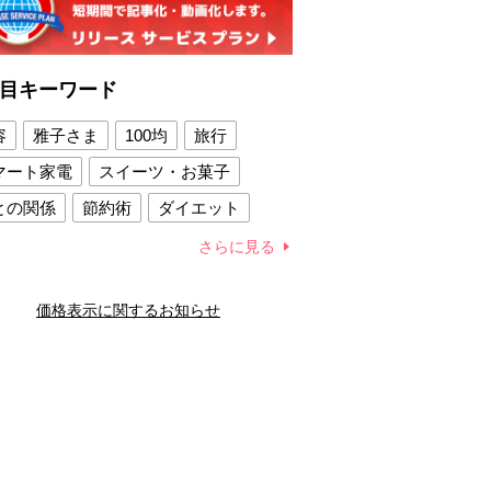
目キーワード
容
雅子さま
100均
旅行
マート家電
スイーツ・お菓子
との関係
節約術
ダイエット
康法
新製品
さらに見る
容賢者のダイエットグッズ
価格表示に関するお知らせ
との関係
新津春子
どか食い