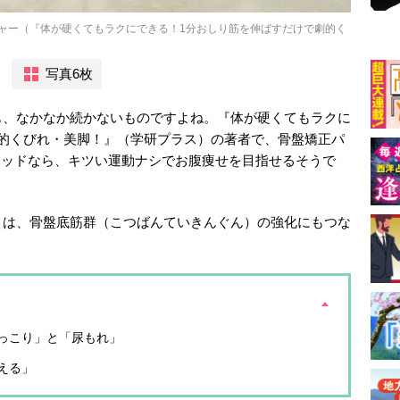
ャー（『体が硬くてもラクにできる！1分おしり筋を伸ばすだけで劇的く
写真6枚
も、なかなか続かないものですよね。『体が硬くてもラクに
劇的くびれ・美脚！』（学研プラス）の著者で、骨盤矯正パ
メソッドなら、キツい運動ナシでお腹痩せを目指せるそうで
」は、骨盤底筋群（こつばんていきんぐん）の強化にもつな
っこり」と「尿もれ」
える」