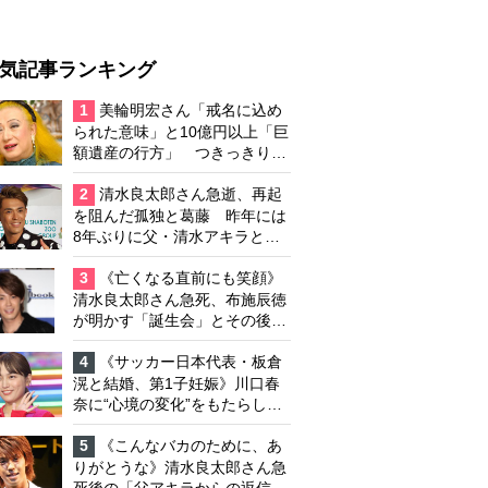
気記事ランキング
1
美輪明宏さん「戒名に込め
られた意味」と10億円以上「巨
額遺産の行方」 つきっきりで
私生活をサポートしていた元俳
優が相続か
2
清水良太郎さん急逝、再起
を阻んだ孤独と葛藤 昨年には
8年ぶりに父・清水アキラと共
演、本格的な活動再開に向かっ
ていたが…周囲が懸念していた
3
《亡くなる直前にも笑顔》
「不安定なところ」
清水良太郎さん急死、布施辰徳
が明かす「誕生会」とその後の
メッセージ
4
《サッカー日本代表・板倉
滉と結婚、第1子妊娠》川口春
奈に“心境の変化”をもたらした
主演映画『ママせか』 身を削
って「がんに蝕まれる母」を演
5
《こんなバカのために、あ
じた壮絶な撮影現場
りがとうな》清水良太郎さん急