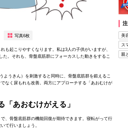
注
美
写真6枚
ス
もれも起こりやすくなります。私は3人の子供がいますが、
親
ました。それも、骨盤底筋群にフォーカスした動きをするこ
健
美
ょうようきん）を刺激すると同時に、骨盤底筋群を鍛えるこ
夫
けでなく尿もれも改善。両方にアプローチする「あおむけが
る「あおむけがえる」
とで、骨盤底筋群の機能回復が期待できます。寝転がって行
敷いて行いましょう。