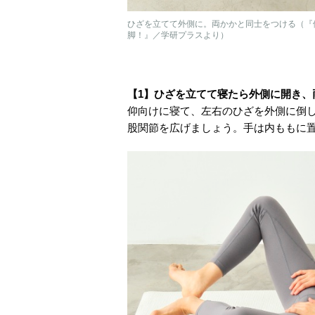
ひざを立てて外側に。両かかと同士をつける（『
脚！』／学研プラスより）
【1】ひざを立てて寝たら外側に開き、
仰向けに寝て、左右のひざを外側に倒
股関節を広げましょう。手は内ももに