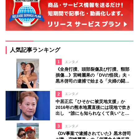
人気記事ランキング
1
エンタメ
《全身打撲、頭部裂傷及び打撲、頸部
損傷…》宮崎麗果の「DVの怪我」夫・
黒木啓司の逮捕で始まる「夫婦の闘
争」
2
エンタメ
中居正広「ひそかに被災地支援」か
2016年の熊本地震直後には現地で炊き
出し “誰にも知られなくて良い”と、
むしろ強まる福祉活動への思い
3
エンタメ
《DV事案で逮捕されていた》黒木啓司