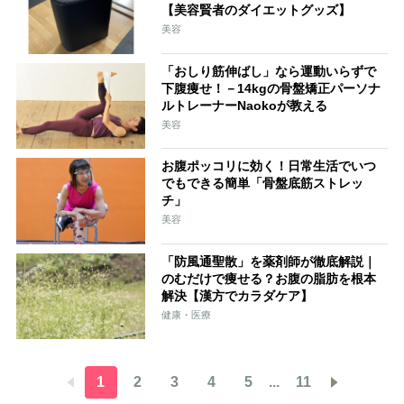
【美容賢者のダイエットグッズ】
美容
「おしり筋伸ばし」なら運動いらずで
下腹痩せ！－14kgの骨盤矯正パーソナ
ルトレーナーNaokoが教える
美容
お腹ポッコリに効く！日常生活でいつ
でもできる簡単「骨盤底筋ストレッ
チ」
美容
「防風通聖散」を薬剤師が徹底解説｜
のむだけで痩せる？お腹の脂肪を根本
解決【漢方でカラダケア】
健康・医療
1
2
3
4
5
...
11