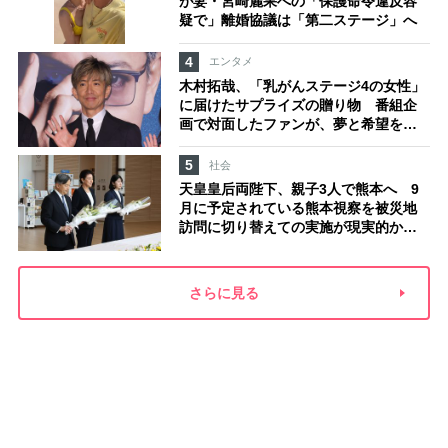
が妻・宮崎麗果への「保護命令違反容
疑で」離婚協議は「第二ステージ」へ
4
エンタメ
木村拓哉、「乳がんステージ4の女性」
に届けたサプライズの贈り物 番組企
画で対面したファンが、夢と希望を与
える心遣いに「うれしくて号泣しまし
た」
5
社会
天皇皇后両陛下、親子3人で熊本へ 9
月に予定されている熊本視察を被災地
訪問に切り替えての実施が現実的か
上皇ご夫妻から受け継ぐ“国民への寄り
添い方”
さらに見る