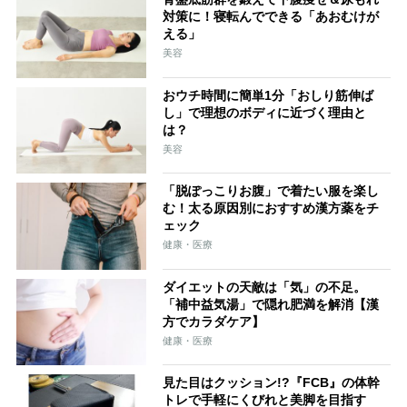
対策に！寝転んでできる「あおむけが
える」
美容
おウチ時間に簡単1分「おしり筋伸ば
し」で理想のボディに近づく理由と
は？
美容
「脱ぽっこりお腹」で着たい服を楽し
む！太る原因別におすすめ漢方薬をチ
ェック
健康・医療
ダイエットの天敵は「気」の不足。
「補中益気湯」で隠れ肥満を解消【漢
方でカラダケア】
健康・医療
見た目はクッション!?『FCB』の体幹
トレで手軽にくびれと美脚を目指す