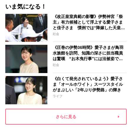
いま気になる！
《改正皇室典範の影響》伊勢神宮「祭
主」有力候補として浮上する愛子さま
と佳子さま 慣例では“降嫁した天皇家
の女性”が就任「結婚と祭祀の狭間で思
社会
い悩むことになるでしょう」
《圧巻の伊勢36時間》愛子さまが鳥羽
水族館を訪問、知識の深さに担当職員
は驚嘆 “お木曳行事”には法被姿で参
加「市民に交じって一生懸命引いてお
社会
られました」
《白くて発光されているよう》愛子さ
ま「オールホワイト」スーツスタイル
がまぶしい「2年ぶり伊勢路」の輝き
ライフ
さらに見る