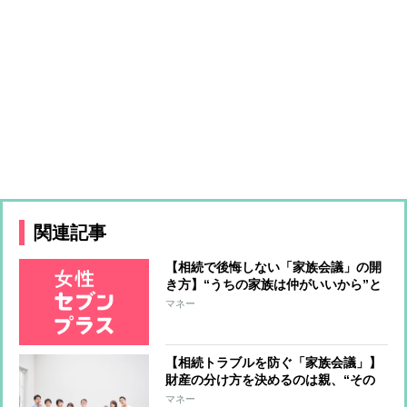
関連記事
【相続で後悔しない「家族会議」の開
き方】“うちの家族は仲がいいから”と
いう楽観視は禁物 “言った言わな
マネー
い”を防ぐために記録を残すことは必
須
【相続トラブルを防ぐ「家族会議」】
財産の分け方を決めるのは親、“その
分け方にした理由”を子に伝えること
マネー