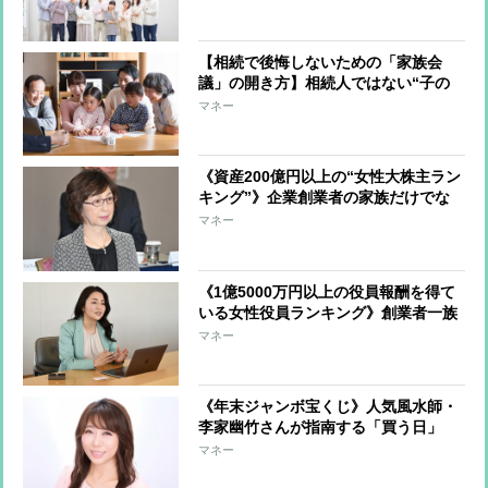
が重要 不動産は早めの準備を
【相続で後悔しないための「家族会
議」の開き方】相続人ではない“子の
配偶者”の出席は揉め事のタネ 言い
マネー
分を聞いて、心情を汲んでおくことで
トラブル予防に
《資産200億円以上の“女性大株主ラン
キング”》企業創業者の家族だけでな
く、「起業家型」「インフルエンサー
マネー
型」の投資家が躍進
《1億5000万円以上の役員報酬を得て
いる女性役員ランキング》創業者一族
や世襲役員のほか、一般の社員から出
マネー
世してきた“叩き上げ”の女性が増加
《年末ジャンボ宝くじ》人気風水師・
李家幽竹さんが指南する「買う日」
「買い方」「保管テク」、高めるべき
マネー
は“金運”ではなく“ギャンブル運”