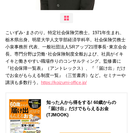
こいずみ･まさのり。特定社会保険労務士。1971年生まれ、
栃木県出身。明星大学人文学部経済学科卒。社会保険労務士
小泉事務所 代表、一般社団法人SRアップ21理事長･東京会会
長。専門分野は労働･社会保険制度全般および、社員がイキ
イキと働きやすい職場作りのコンサルティング。監修書に
『社会保障一覧表』（アントレックス）、『「届け出」だけ
でお金がもらえる制度一覧』（三笠書房）など。セミナーや
講演も多数行う。
https://koizumi-office.jp/
知った人から得をする! 60歳からの
「届け出」だけでもらえるお金
(TJMOOK)