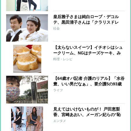
皇后雅子さまは純白ローブ・デコル
テ、黒田清子さんは「クラリスドレ
ス」と話題に 女性皇族の華麗な
社会
る”結婚ファッション”
【太らないスイーツ】イチオシはシュ
ークリーム、NGはチーズケーキ、み
たらし団子
料理・レシピ
【64歳オバ記者 介護のリアル】「水谷
豊、いい男だなぁ」、要介護5の93歳
母ちゃんがさらに回復
ライフ
見えてはいけないものが！ 戸田恵梨
香、宮崎あおい、メーガン妃らの“恥
ずかしい”写真
エンタメ