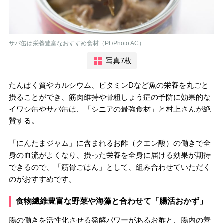
サバ缶は栄養豊富なおすすめ食材（Ph/Photo AC）
写真7枚
たんぱく質やカルシウム、ビタミンDなど魚の栄養を丸ごと
摂ることができ、筋肉維持や骨粗しょう症の予防に効果的な
イワシ缶やサバ缶は、「シニアの最強食材」と村上さんが絶
賛する。
「にんたまジャム」に含まれるお酢（クエン酸）の働きで全
身の血流がよくなり、摂った栄養を全身に届ける効果が期待
できるので、「筋骨ごはん」として、組み合わせていただく
のがおすすめです。
食物繊維豊富な野菜や海藻と合わせて「腸活おかず」
腸の働きを活性化させる発酵パワーがあるお酢と、腸内の善