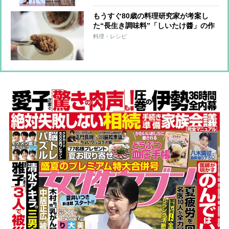
もうすぐ80歳の料理研究家が考案し
た“長生き調味料”「しいたけ醬」の作
り方＆レンチン健康レシピ2つ
料理・レシピ