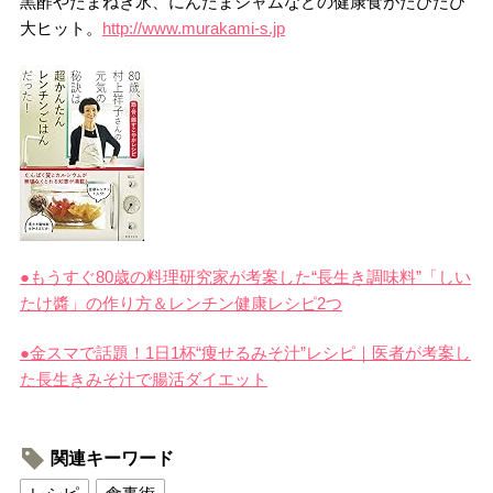
黒酢やたまねぎ氷、にんたまジャムなどの健康食がたびたび
大ヒット。
http://www.murakami-s.jp
●もうすぐ80歳の料理研究家が考案した“長生き調味料”「しい
たけ醬」の作り方＆レンチン健康レシピ2つ
●金スマで話題！1日1杯“痩せるみそ汁”レシピ｜医者が考案し
た長生きみそ汁で腸活ダイエット
関連キーワード