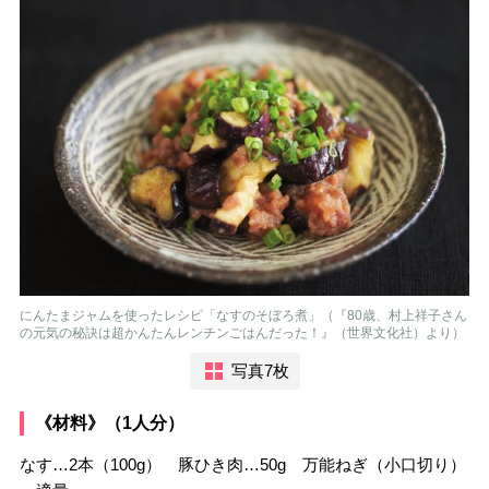
にんたまジャムを使ったレシピ「なすのそぼろ煮」（『80歳、村上祥子さん
の元気の秘訣は超かんたんレンチンごはんだった！』（世界文化社）より）
写真7枚
《材料》（1人分）
なす…2本（100g） 豚ひき肉…50g 万能ねぎ（小口切り）