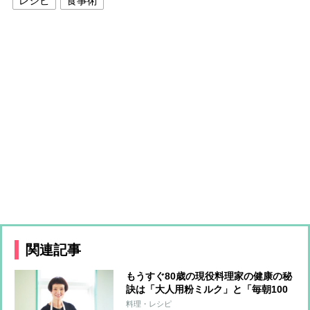
レシピ
食事術
関連記事
もうすぐ80歳の現役料理家の健康の秘
訣は「大人用粉ミルク」と「毎朝100
回のトランポリン」
料理・レシピ