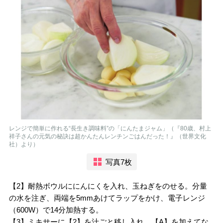
レンジで簡単に作れる“長生き調味料”の「にんたまジャム」（『80歳、村上
祥子さんの元気の秘訣は超かんたんレンチンごはんだった！』（世界文化
社）より）
写真7枚
【2】耐熱ボウルににんにくを入れ、玉ねぎをのせる。分量
の水を注ぎ、両端を5mmあけてラップをかけ、電子レンジ
（600W）で14分加熱する。
【3】ミキサーに【2】を汁ごと移し入れ、【A】を加えてな