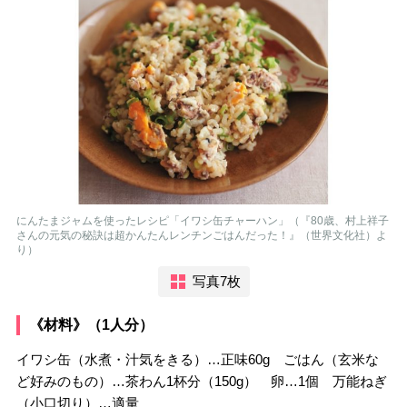
にんたまジャムを使ったレシピ「イワシ缶チャーハン」（『80歳、村上祥子
さんの元気の秘訣は超かんたんレンチンごはんだった！』（世界文化社）よ
り）
写真7枚
《材料》（1人分）
イワシ缶（水煮・汁気をきる）…正味60g ごはん（玄米な
ど好みのもの）…茶わん1杯分（150g） 卵…1個 万能ねぎ
（小口切り）…適量