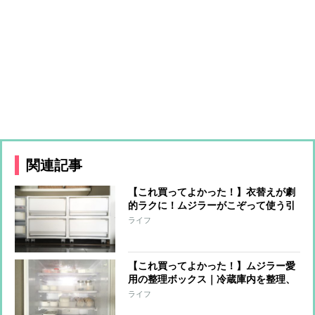
関連記事
【これ買ってよかった！】衣替えが劇
的ラクに！ムジラーがこぞって使う引
き出しケースでクローゼットがすっき
ライフ
り
【これ買ってよかった！】ムジラー愛
用の整理ボックス｜冷蔵庫内を整理、
しかも掃除がラクになる使い方
ライフ