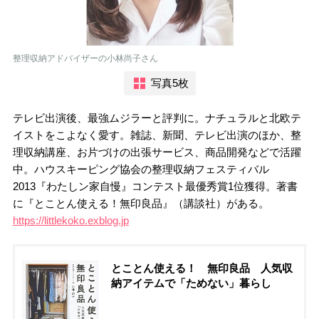
整理収納アドバイザーの小林尚子さん
写真5枚
テレビ出演後、最強ムジラーと評判に。ナチュラルと北欧テ
イストをこよなく愛す。雑誌、新聞、テレビ出演のほか、整
理収納講座、お片づけの出張サービス、商品開発などで活躍
中。ハウスキーピング協会の整理収納フェスティバル
2013『わたしン家自慢』コンテスト最優秀賞1位獲得。著書
に『とことん使える！無印良品』（講談社）がある。
https://littlekoko.exblog.jp
とことん使える！ 無印良品 人気収
納アイテムで「ためない」暮らし