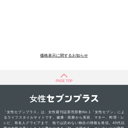
価格表示に関するお知らせ
PAGE TOP
「女性セブンプラス」は、女性週刊誌実売部数No.1「女性セブン」によ
るライフスタイルサイトです。健康・医療から美容、マネー、料理・レ
シピ、有名人グラビアまで、他では読めない独自の情報を発信。40代以