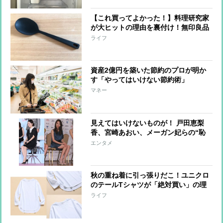
【これ買ってよかった！】料理研究家
が大ヒットの理由を裏付け！無印良品
の『シリコーン調理スプーン』の実力
ライフ
とは？
資産2億円を築いた節約のプロが明か
す「やってはいけない節約術」
マネー
見えてはいけないものが！ 戸田恵梨
香、宮崎あおい、メーガン妃らの“恥
ずかしい”写真
エンタメ
秋の重ね着に引っ張りだこ！ユニクロ
のテールTシャツが「絶対買い」の理
由とは？
ライフ