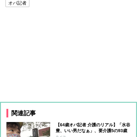
オバ記者
関連記事
【64歳オバ記者 介護のリアル】「水谷
豊、いい男だなぁ」、要介護5の93歳
母ちゃんがさらに回復