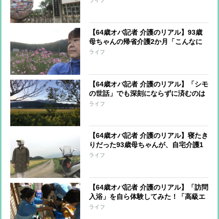
ライフ
【64歳オバ記者 介護のリアル】93歳
母ちゃんの帰省介護2か月「こんなに
孤独だとは思わなかった」
ライフ
【64歳オバ記者 介護のリアル】「シモ
の世話」でも深刻にならずに済むのは
93歳母ちゃんの”前向きな力”があるか
ライフ
ら
【64歳オバ記者 介護のリアル】寝たき
りだった93歳母ちゃんが、自宅介護1
か月半で外を歩けるまで劇的回復した
ライフ
ワケ
【64歳オバ記者 介護のリアル】「訪問
入浴」を自ら体験してみた！「高級エ
ステ級に気持ちいい」プロの技術と
ライフ
は？