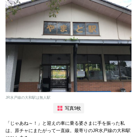
JR水戸線の大和駅は無人駅
写真9枚
「じゃあね～！」と迎えの車に乗る婆さまに手を振った私
は、原チャにまたがって一直線。最寄りのJR水戸線の大和駅