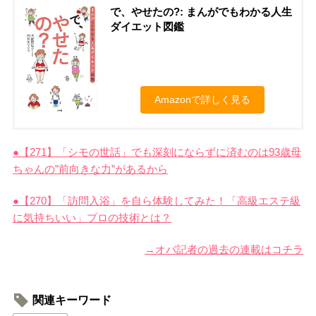
で、やせたの?: まんがでもわかる人生
ダイエット図鑑
Amazonで詳しく見る
●【271】「シモの世話」でも深刻にならずに済むのは93歳母
ちゃんの”前向きな力”があるから
●【270】「訪問入浴」を自ら体験してみた！「高級エステ級
に気持ちいい」プロの技術とは？
→オバ記者の過去の連載はコチラ
関連キーワード