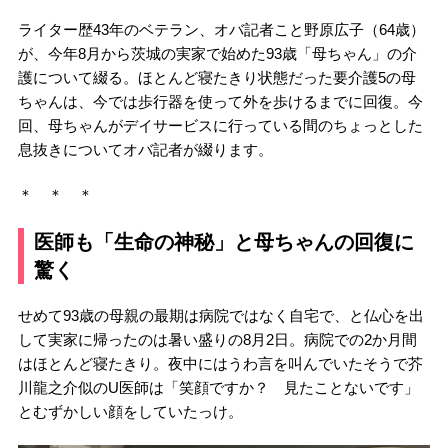
ライター歴43年のベテラン、オバ記者こと野原広子（64歳）
が、今年8月から茨城の実家で始めた93歳「母ちゃん」の介
護について綴る。ほとんど寝たきり状態だった要介護5の母
ちゃんは、今では歩行器を使って外を歩けるまでに回復。今
回、母ちゃんがデイサービスに行っている間のちょっとした
息抜きについてオバ記者が綴ります。
＊ ＊ ＊
医師も「生命の神秘」と母ちゃんの回復に
驚く
せめて93歳の母親の最期は病院ではなく自宅で、と仏心を出
して実家に帰ったのは暑い盛りの8月2日。病院での2か月間
はほとんど寝たきり。夜中にはうわ言を叫んでいたそうで芥
川龍之介似のU医師は「笑顔ですか？ 見たことないです」
とむずかしい顔をしていたっけ。