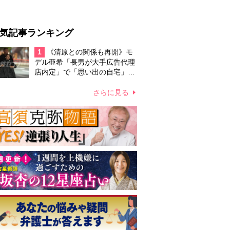
気記事ランキング
1
《清原との関係も再開》モ
デル亜希「長男が大手広告代理
店内定」で「思い出の自宅」か
ら大引っ越し
さらに見る