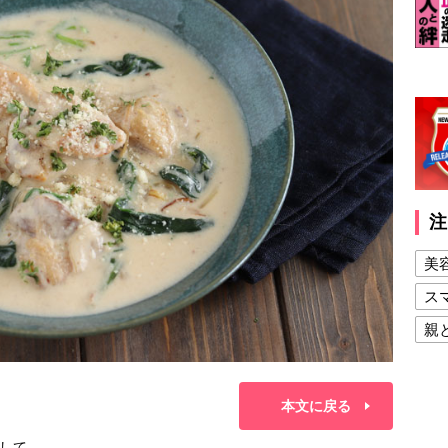
注
美
ス
親
健
美
本文に戻る
夫
して