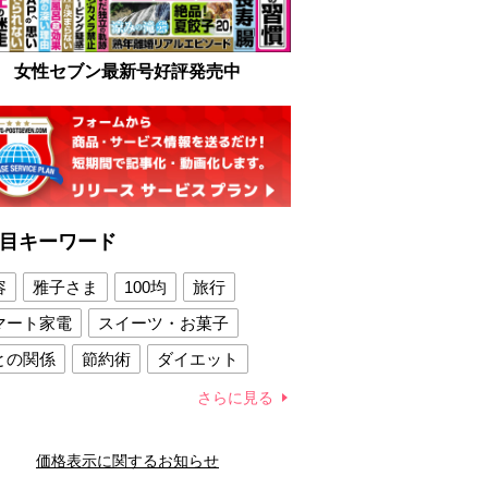
女性セブン最新号好評発売中
目キーワード
容
雅子さま
100均
旅行
マート家電
スイーツ・お菓子
との関係
節約術
ダイエット
康法
新製品
さらに見る
容賢者のダイエットグッズ
価格表示に関するお知らせ
との関係
新津春子
どか食い