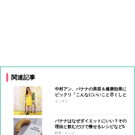
関連記事
中村アン、バナナの美容＆健康効果に
ビックリ「こんなにいいこと尽くしと
は！」
エンタメ
バナナはなぜダイエットにいい？その
理由と飲むだけで痩せるレシピなど5
選まとめ
料理・レシピ