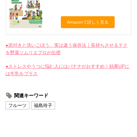
Amazonで詳しく見る
●泥
付きと洗いごぼう、実は違う保存法｜長持ちさせるテク
を野菜ソムリエプロが伝授
●ストレスやうつに悩む人にはバナナがおすすめ！効果UPに
は牛乳をプラス
関連キーワード
フルーツ
福島玲子