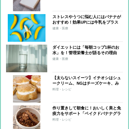
ストレスやうつに悩む人にはバナナが
おすすめ！効果UPには牛乳をプラス
健康・医療
ダイエットには「毎朝コップ1杯のお
水」を！管理栄養士が語るその理由
健康・医療
【太らないスイーツ】イチオシはシュ
ークリーム、NGはチーズケーキ、み
たらし団子
料理・レシピ
作り置きして朝食に！おいしく美と免
疫力をサポート「ベイクドバナナグラ
ノーラ」【市橋有里の美レシピ】
料理・レシピ