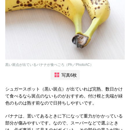
黒い斑点が出ているバナナが食べごろ（Ph／PhotoAC）
写真6枚
シュガースポット（黒い斑点）が出ていれば完熟、数日かけ
て食べるなら斑点のないものがおすすめ。付け根と先端が緑
色のものは熟す前なので日持ちしやすいです。
バナナは、置いてあるときに下になって重力がかかっている
部分が傷みやすいです。なので、スーパーなどで選ぶとき
は、必ず裏返して見るのがポイント。その部分の黒みが強い