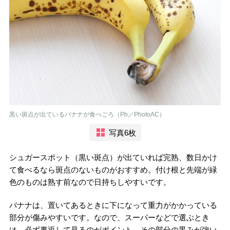
黒い斑点が出ているバナナが食べごろ（Ph／PhotoAC）
写真6枚
シュガースポット（黒い斑点）が出ていれば完熟、数日かけ
て食べるなら斑点のないものがおすすめ。付け根と先端が緑
色のものは熟す前なので日持ちしやすいです。
バナナは、置いてあるときに下になって重力がかかっている
部分が傷みやすいです。なので、スーパーなどで選ぶとき
は、必ず裏返して見るのがポイント。その部分の黒みが強い