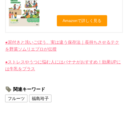
Amazonで詳しく見る
●泥
付きと洗いごぼう、実は違う保存法｜長持ちさせるテク
を野菜ソムリエプロが伝授
●ストレスやうつに悩む人にはバナナがおすすめ！効果UPに
は牛乳をプラス
関連キーワード
フルーツ
福島玲子