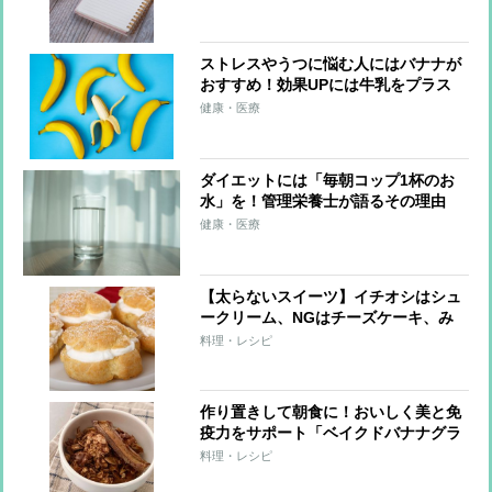
ストレスやうつに悩む人にはバナナが
おすすめ！効果UPには牛乳をプラス
健康・医療
ダイエットには「毎朝コップ1杯のお
水」を！管理栄養士が語るその理由
健康・医療
【太らないスイーツ】イチオシはシュ
ークリーム、NGはチーズケーキ、み
たらし団子
料理・レシピ
作り置きして朝食に！おいしく美と免
疫力をサポート「ベイクドバナナグラ
ノーラ」【市橋有里の美レシピ】
料理・レシピ