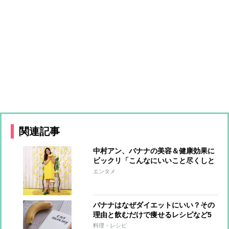
関連記事
中村アン、バナナの美容＆健康効果に
ビックリ「こんなにいいこと尽くしと
は！」
エンタメ
バナナはなぜダイエットにいい？その
理由と飲むだけで痩せるレシピなど5
選まとめ
料理・レシピ