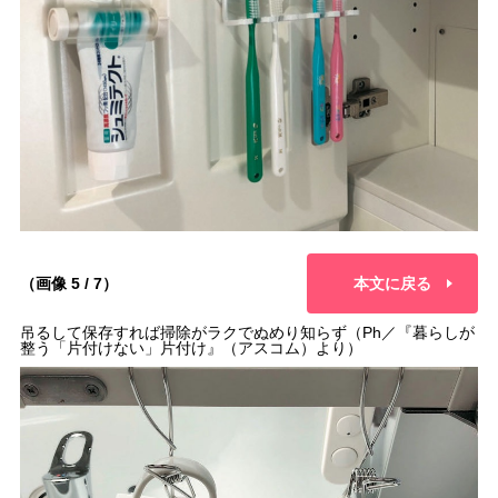
（画像 5 / 7）
本文に戻る
吊るして保存すれば掃除がラクでぬめり知らず（Ph／『暮らしが
整う「片付けない」片付け』（アスコム）より）