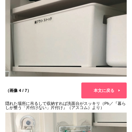
（画像 4 / 7）
本文に戻る
隠れた場所に吊るして収納すれば洗面台がスッキリ（Ph／『暮ら
しが整う「片付けない」片付け』（アスコム）より）