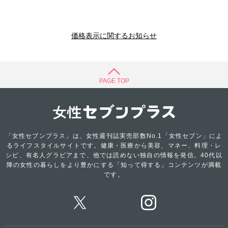
価格表示に関するお知らせ
PAGE TOP
「女性セブンプラス」は、女性週刊誌実売部数No.1「女性セブン」によ
るライフスタイルサイトです。健康・医療から美容、マネー、料理・レ
シピ、有名人グラビアまで、他では読めない独自の情報を発信。40代以
降の女性の暮らしをより豊かにする「知って得する」コンテンツが満載
です。