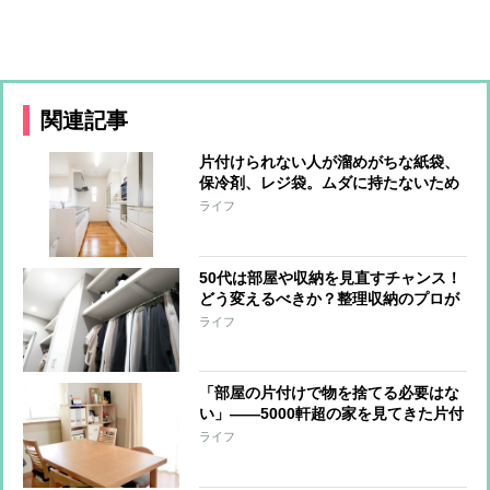
関連記事
片付けられない人が溜めがちな紙袋、
保冷剤、レジ袋。ムダに持たないため
の整理術
ライフ
50代は部屋や収納を見直すチャンス！
どう変えるべきか？整理収納のプロが
解説
ライフ
「部屋の片付けで物を捨てる必要はな
い」――5000軒超の家を見てきた片付
けのプロが辿り着いた結論
ライフ