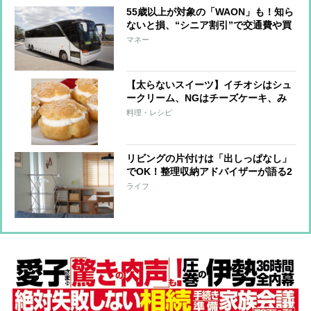
55歳以上が対象の「WAON」も！知ら
ないと損、“シニア割引”で交通費や買
い物がお得に
マネー
【太らないスイーツ】イチオシはシュ
ークリーム、NGはチーズケーキ、み
たらし団子
料理・レシピ
リビングの片付けは「出しっぱなし」
でOK！整理収納アドバイザーが語る2
つのルール
ライフ