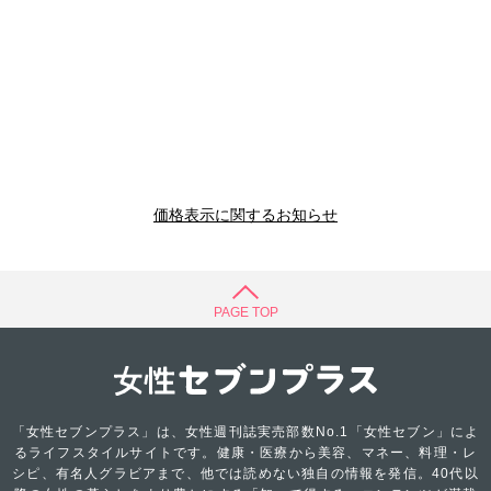
価格表示に関するお知らせ
PAGE TOP
「女性セブンプラス」は、女性週刊誌実売部数No.1「女性セブン」によ
るライフスタイルサイトです。健康・医療から美容、マネー、料理・レ
シピ、有名人グラビアまで、他では読めない独自の情報を発信。40代以