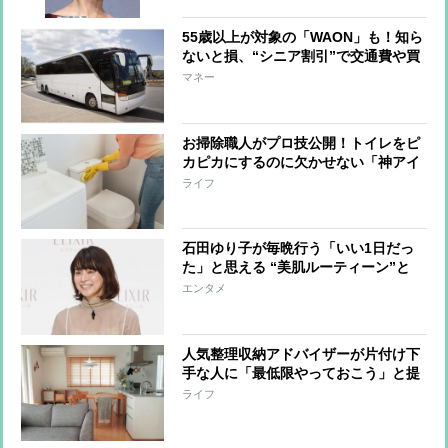
55歳以上が対象の「WAON」も！知ら
ないと損、“シニア割引”で交通費や買
い物がお得に
マネー
お掃除職人がプロ技公開！トイレをピ
カピカにするのに欠かせない「神アイ
テム」
ライフ
石田ゆり子が毎晩行う「いい1日だっ
た」と思える “美肌ルーティーン”と
は？
エンタメ
人気整理収納アドバイザーが片付け下
手な人に「最低限やっておこう」と提
案する3つのポイント
ライフ