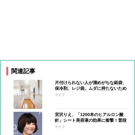
関連記事
片付けられない人が溜めがちな紙袋、
保冷剤、レジ袋。ムダに持たないため
の整理術
ライフ
宮沢りえ、「1200本のヒアルロン酸
針」シート美容液の効果に衝撃！普段
の美容法も明かす
ライフ