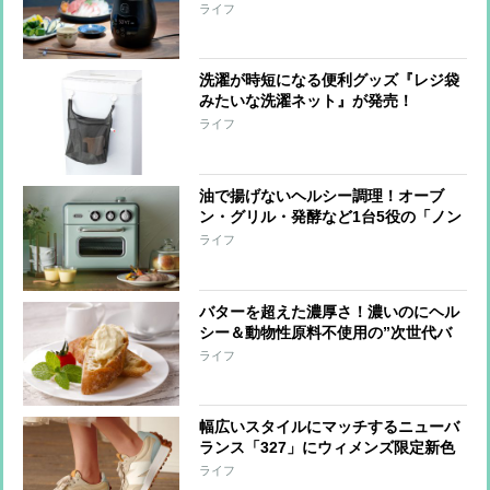
ライフ
洗濯が時短になる便利グッズ『レジ袋
みたいな洗濯ネット』が発売！
ライフ
油で揚げないヘルシー調理！オーブ
ン・グリル・発酵など1台5役の「ノン
フライオーブントースター」が登場
ライフ
バターを超えた濃厚さ！濃いのにヘル
シー＆動物性原料不使用の”次世代バ
ター”が登場
ライフ
幅広いスタイルにマッチするニューバ
ランス「327」にウィメンズ限定新色
登場！
ライフ