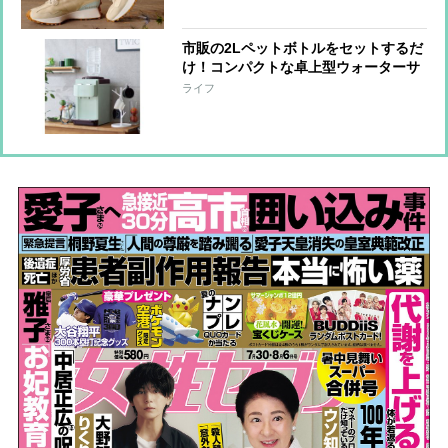
市販の2Lペットボトルをセットするだ
け！コンパクトな卓上型ウォーターサ
ーバーが登場
ライフ