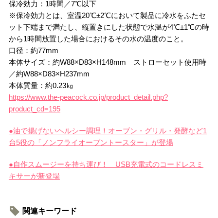
保冷効力：1時間／7℃以下
※保冷効力とは、室温20℃±2℃において製品に冷水をふたセ
ット下端まで満たし、縦置きにした状態で水温が4℃±1℃の時
から1時間放置した場合におけるその水の温度のこと。
口径：約77mm
本体サイズ：約W88×D83×H148mm ストローセット使用時
／約W88×D83×H237mm
本体質量：約0.23㎏
https://www.the-peacock.co.jp/product_detail.php?
product_cd=195
●油で揚げないヘルシー調理！オーブン・グリル・発酵など1
台5役の「ノンフライオーブントースター」が登場
●自作スムージーを持ち運び！ USB充電式のコードレスミ
キサーが新登場
関連キーワード