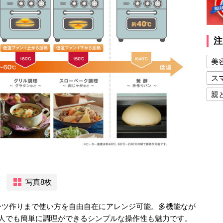
注
美
ス
親
健
美
夫
写真8枚
ーツ作りまで使い方を自由自在にアレンジ可能。多機能なが
な人でも簡単に調理ができるシンプルな操作性も魅力です。