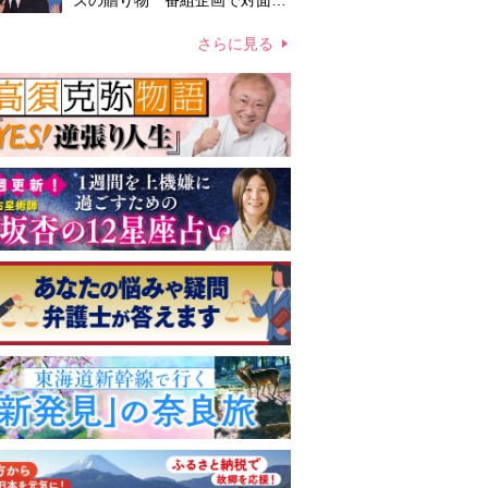
ズの贈り物 番組企画で対面し
たファンが、夢と希望を与える
心遣いに「うれしくて号泣しま
さらに見る
した」