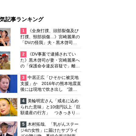
気記事ランキング
1
《全身打撲、頭部裂傷及び
打撲、頸部損傷…》宮崎麗果の
「DVの怪我」夫・黒木啓司の
逮捕で始まる「夫婦の闘争」
2
《DV事案で逮捕されてい
た》黒木啓司が妻・宮崎麗果へ
の「保護命令違反容疑で」離婚
協議は「第二ステージ」へ
3
中居正広「ひそかに被災地
支援」か 2016年の熊本地震直
後には現地で炊き出し “誰に
も知られなくて良い”と、むし
ろ強まる福祉活動への思い
4
美輪明宏さん「戒名に込め
られた意味」と10億円以上「巨
額遺産の行方」 つきっきりで
私生活をサポートしていた元俳
優が相続か
5
木村拓哉、「乳がんステー
ジ4の女性」に届けたサプライ