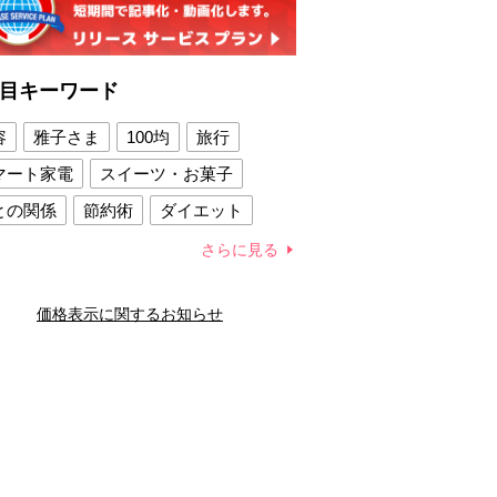
目キーワード
容
雅子さま
100均
旅行
マート家電
スイーツ・お菓子
との関係
節約術
ダイエット
康法
新製品
さらに見る
容賢者のダイエットグッズ
価格表示に関するお知らせ
との関係
新津春子
どか食い