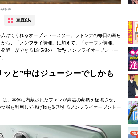
』が発売
写真8枚
を広げてくれるオーブントースター。ラドンナの毎日の暮ら
）」から、「ノンフライ調理」に加えて、「オーブン調理」
酵」ができる1台5役の「Toffy ノンフライオーブントー
す。
カリッと”中はジューシーでしかも
ター」は、本体に内蔵されたファンが高温の熱風を循環させ、
持つ脂を利用して揚げ物を調理するノンフライオーブントー