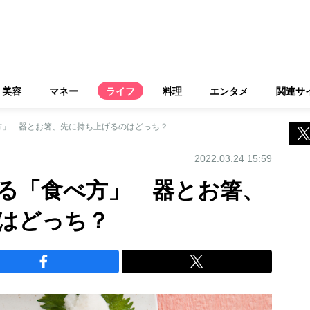
美容
マネー
ライフ
料理
エンタメ
関連サ
方」 器とお箸、先に持ち上げるのはどっち？
2022.03.24 15:59
る「食べ方」 器とお箸、
はどっち？