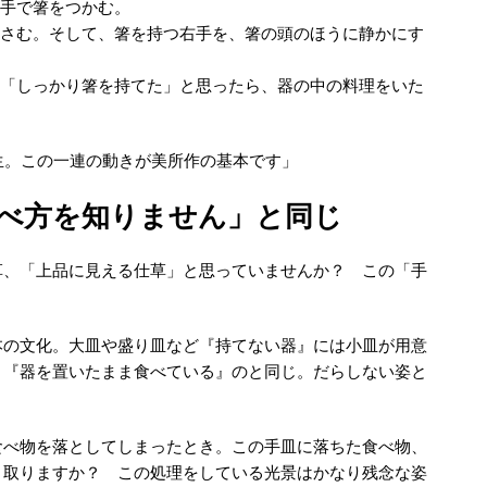
右手で箸をつかむ。
はさむ。そして、箸を持つ右手を、箸の頭のほうに静かにす
。「しっかり箸を持てた」と思ったら、器の中の料理をいた
生。この一連の動きが美所作の基本です」
べ方を知りません」と同じ
草、「上品に見える仕草」と思っていませんか？ この「手
本の文化。大皿や盛り皿など『持てない器』には小皿が用意
、『器を置いたまま食べている』のと同じ。だらしない姿と
食べ物を落としてしまったとき。この手皿に落ちた食べ物、
き取りますか？ この処理をしている光景はかなり残念な姿