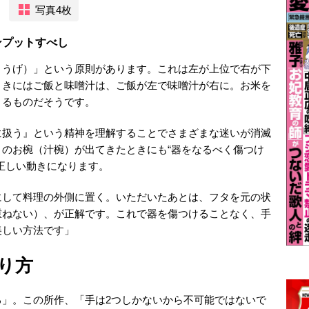
写真4枚
ンプットすべし
ううげ）」という原則があります。これは左が上位で右が下
ときにはご飯と味噌汁は、ご飯が左で味噌汁が右に。お米を
よるものだそうです。
に扱う』という精神を理解することでさまざまな迷いが消滅
のお椀（汁椀）が出てきたときにも“器をなるべく傷つけ
正しい動きになります。
にして料理の外側に置く。いただいたあとは、フタを元の状
重ねない）、が正解です。これで器を傷つけることなく、手
美しい方法です」
り方
る」。この所作、「手は2つしかないから不可能ではないで