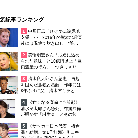
気記事ランキング
1
中居正広「ひそかに被災地
支援」か 2016年の熊本地震直
後には現地で炊き出し “誰に
も知られなくて良い”と、むし
ろ強まる福祉活動への思い
2
美輪明宏さん「戒名に込め
られた意味」と10億円以上「巨
額遺産の行方」 つきっきりで
私生活をサポートしていた元俳
優が相続か
3
清水良太郎さん急逝、再起
を阻んだ孤独と葛藤 昨年には
8年ぶりに父・清水アキラと共
演、本格的な活動再開に向かっ
ていたが…周囲が懸念していた
4
《亡くなる直前にも笑顔》
「不安定なところ」
清水良太郎さん急死、布施辰徳
が明かす「誕生会」とその後の
メッセージ
5
《サッカー日本代表・板倉
滉と結婚、第1子妊娠》川口春