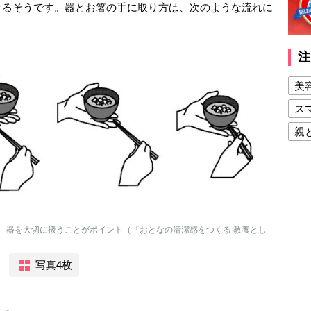
けるそうです。器とお箸の手に取り方は、次のような流れに
注
美
ス
親
健
美
夫
 器を大切に扱うことがポイント（『おとなの清潔感をつくる 教養とし
写真4枚