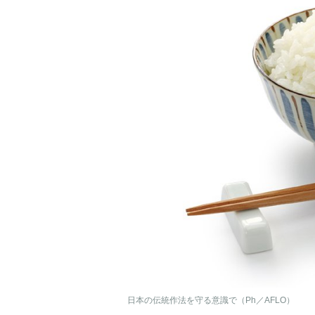
日本の伝統作法を守る意識で（Ph／AFLO）