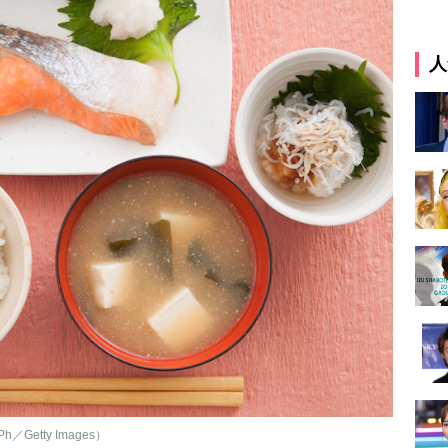
人
tty Images）