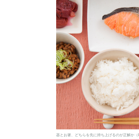
器とお箸、どちらを先に持ち上げるのが正解か（Ph／Ge