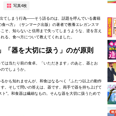
写真4枚
が出てしまう行為――そう語るのは、話題を呼んでいる書籍
の食べ方』（サンマーク出版）の著者で教養エレガンスマ
らこそ、知らないと信用まで失ってしまうような、逆を言え
られる、食べ方について教えてくれました。
」「器を大切に扱う」のが原則
っては当たり前の食卓。「いただきます」のあと、器とお
いのでしょうか。
いるかも知れませんが、和食はなるべく『ふたつ以上の動作
ます。そして問いの答えは、器です。両手で器を持ち上げて
スト”。和食器は繊細なもの。そんな器を大切に扱うためで