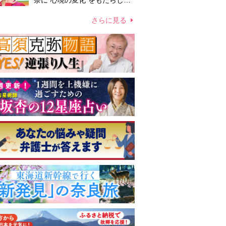
奈に“心境の変化”をもたらした
主演映画『ママせか』 身を削
って「がんに蝕まれる母」を演
さらに見る
じた壮絶な撮影現場