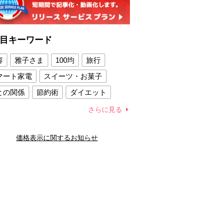
目キーワード
容
雅子さま
100均
旅行
マート家電
スイーツ・お菓子
との関係
節約術
ダイエット
康法
新製品
さらに見る
容賢者のダイエットグッズ
価格表示に関するお知らせ
との関係
新津春子
どか食い