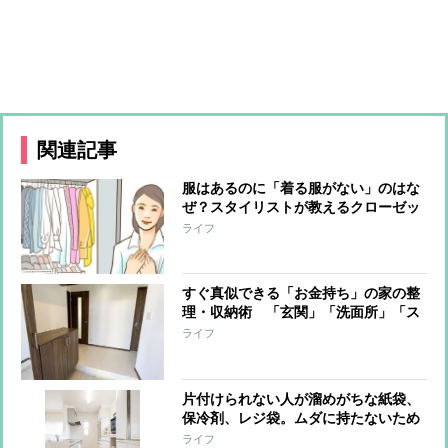
関連記事
服はあるのに「着る服がない」のはな
ぜ？スタイリストが教えるクローゼッ
ト改良術で服選びが明快に！
ライフ
すぐ真似できる「お金持ち」の家の整
理・収納術 「玄関」「洗面所」「ス
トック収納」のコツ
ライフ
片付けられない人が溜めがちな紙袋、
保冷剤、レジ袋。ムダに持たないため
の整理術
ライフ