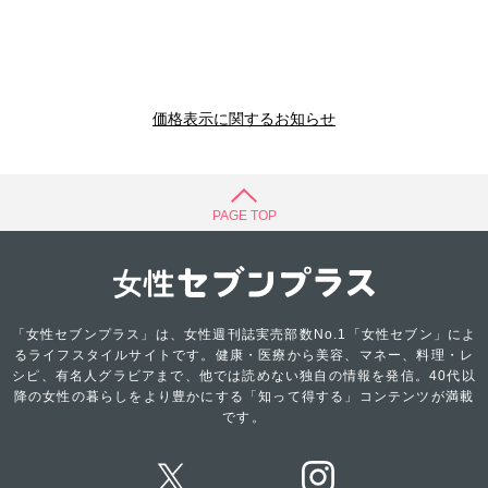
価格表示に関するお知らせ
PAGE TOP
「女性セブンプラス」は、女性週刊誌実売部数No.1「女性セブン」によ
るライフスタイルサイトです。健康・医療から美容、マネー、料理・レ
シピ、有名人グラビアまで、他では読めない独自の情報を発信。40代以
降の女性の暮らしをより豊かにする「知って得する」コンテンツが満載
です。