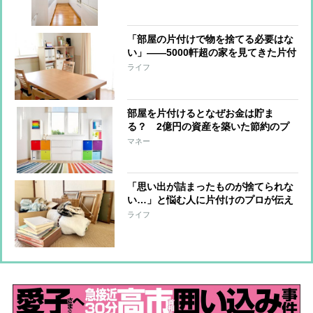
「部屋の片付けで物を捨てる必要はな
い」――5000軒超の家を見てきた片付
けのプロが辿り着いた結論
ライフ
部屋を片付けるとなぜお金は貯ま
る？ 2億円の資産を築いた節約のプ
ロが語る理由
マネー
「思い出が詰まったものが捨てられな
い…」と悩む人に片付けのプロが伝え
る解決法
ライフ