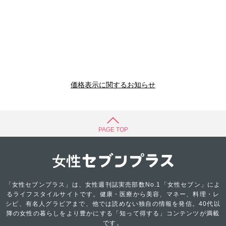
価格表示に関するお知らせ
PAGE TOP
「女性セブンプラス」は、女性週刊誌実売部数No.1「女性セブン」によ
るライフスタイルサイトです。健康・医療から美容、マネー、料理・レ
シピ、有名人グラビアまで、他では読めない独自の情報を発信。40代以
降の女性の暮らしをより豊かにする「知って得する」コンテンツが満載
です。