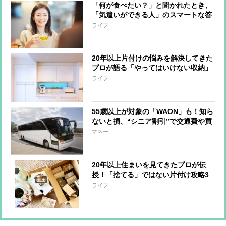
「何が食べたい？」と聞かれたとき、
「気遣いができる人」のスマートな答
え方
ライフ
20年以上片付けの悩みを解決してきた
プロが語る「やってはいけない収納」
3つ
ライフ
55歳以上が対象の「WAON」も！知ら
ないと損、“シニア割引”で交通費や買
い物がお得に
マネー
20年以上住まいを見てきたプロが伝
授！「捨てる」ではない片付け攻略3
か条
ライフ