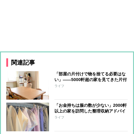
関連記事
「部屋の片付けで物を捨てる必要はな
い」――5000軒超の家を見てきた片付
けのプロが辿り着いた結論
ライフ
「お金持ちは服の数が少ない」2000軒
以上の家を訪問した整理収納アドバイ
ザーがそう語る理由
ライフ