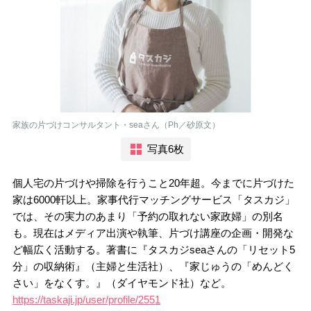
家族の片づけコンサルタント・seaさん（Ph／砂原文）
写真6枚
個人宅の片づけや掃除を行うこと20年超。今までに片づけた
家は6000軒以上。家事代行マッチングサービス「タスカジ」
では、その実力のあまり「予約の取れない家政婦」の別名
も。現在はメディア出演や執筆、片づけ講座の企画・開発な
ど幅広く活動する。著書に『タスカジseaさんの「リセット5
分」の収納術』（主婦と生活社）、『家じゅうの「めんどく
さい」をなくす。』（ダイヤモンド社）など。
https://taskaji.jp/user/profile/2551