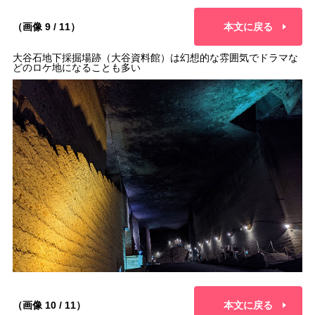
（画像 9 / 11）
本文に戻る
大谷石地下採掘場跡（大谷資料館）は幻想的な雰囲気でドラマな
どのロケ地になることも多い
（画像 10 / 11）
本文に戻る