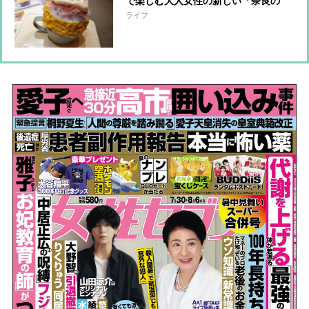
で楽しむ大人女性の新しい「奈良の
旅」
ライフ