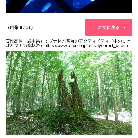
（画像 8 / 11）
本文に戻る
安比高原（岩手県）：ブナ林が舞台のアクティビティ（中のまき
ばとブナの森林浴）https://www.appi.co.jp/activity/forest_beech