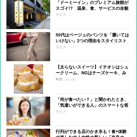
「ドーミーイン」のプレミアム旅館が
スゴイ!? 温泉、食、サービスの全貌
ライフ
50代はベージュのパンツを「履いては
いけない」2つの理由をスタイリスト
が解説
ライフ
【太らないスイーツ】イチオシはシュ
ークリーム、NGはチーズケーキ、み
たらし団子
料理・レシピ
「何が食べたい？」と聞かれたとき、
「気遣いができる人」のスマートな答
え方
ライフ
行列ができる店のかき氷も！食×体験