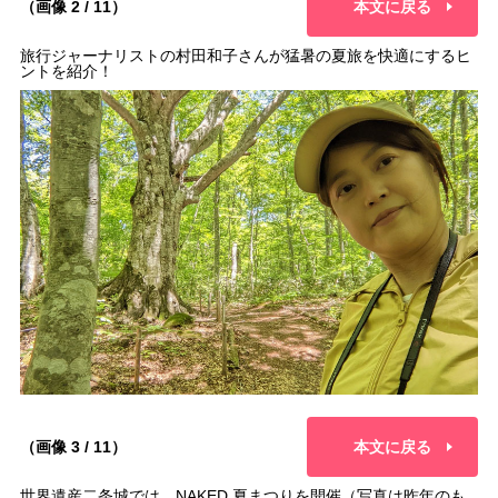
（画像 2 / 11）
本文に戻る
旅行ジャーナリストの村田和子さんが猛暑の夏旅を快適にするヒ
ントを紹介！
（画像 3 / 11）
本文に戻る
世界遺産二条城では、NAKED 夏まつりを開催（写真は昨年のも