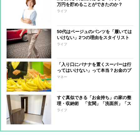
万円を貯めることができたのか？
ライフ
50代はベージュのパンツを「履いては
いけない」2つの理由をスタイリスト
が解説
ライフ
「入り口にバナナを置くスーパーは行
ってはいけない」って本当？お金のプ
ロの見解
マネー
すぐ真似できる「お金持ち」の家の整
理・収納術 「玄関」「洗面所」「ス
トック収納」のコツ
ライフ