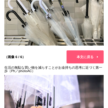
（画像 6 / 6）
本文に戻る
生活の無駄な買い物を減らすことがお金持ちの思考に近づく第一
歩（Ph／photoAC）