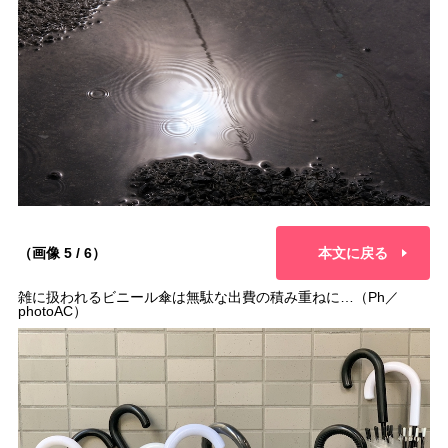
（画像 5 / 6）
本文に戻る
雑に扱われるビニール傘は無駄な出費の積み重ねに…（Ph／
photoAC）