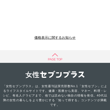
価格表示に関するお知らせ
PAGE TOP
「女性セブンプラス」は、女性週刊誌実売部数No.1「女性セブン」によ
るライフスタイルサイトです。健康・医療から美容、マネー、料理・レ
シピ、有名人グラビアまで、他では読めない独自の情報を発信。40代以
降の女性の暮らしをより豊かにする「知って得する」コンテンツが満載
です。