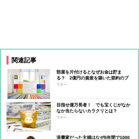
関連記事
部屋を片付けるとなぜお金は貯ま
る？ 2億円の資産を築いた節約のプ
ロが語る理由
マネー
目指せ億万長者！ でも宝くじがなか
なか当たらないカラクリとは？
マネー
浪費家だった主婦はなぜ6年間で1000